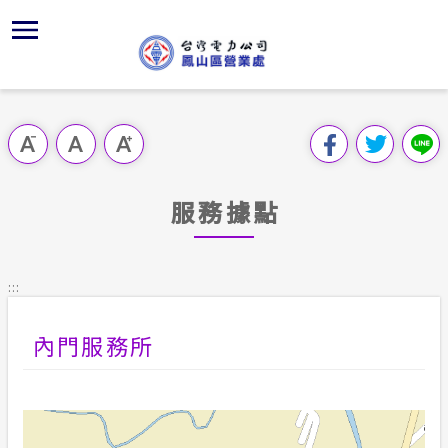
跳
區
為
主
對
行
請
到
主
位置
供電時程
組織、職
全國法規
申請須知
用戶陳情
要
首頁
內
沿革及特
服務白皮
對外關係
電業法
電價表
跳過此工具列
容
區處簡介
區
服務轄區
K書中心
解釋性規
營業規章
電費繳付
塊
服務據點
服務據點
經營實績
志工園地
行政指導
營業規章
用電安全
為民服務
地下配電
繳費方式
施政計畫
電價表
:::
規章條款
防救災動
配電線路
預算及決
台灣電力
內門服務所
主動公開資訊
約
請願之處
電力生活館
合議制機
常見問答