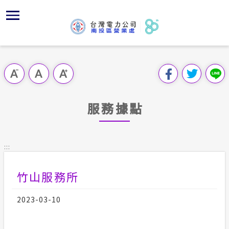
跳
區
為
主
對
行
請
到
主
位置
服務白皮
組織、職
全國法規
申請手續
用戶陳情
要
首頁
內
服務轄區
供電時程
對外關係
電業法
電價表
意見信箱
跳過此工具列
容
區處簡介
區
經營實績
志工園地
解釋性規
營業規章
電費繳付
塊
服務據點
服務據點
地下配電
顧客滿意
行政指導
營業規章
用電安全
為民服務
供電設備
繳費方式
施政計畫
電價表
:::
規章條款
沿革及特
配電線路
預算及決
台灣電力
竹山服務所
主動公開資訊
約
請願之處
電力生活館
2023-03-10
書面之公
常見問答