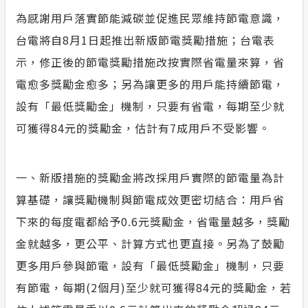
為感謝用戶落實節能減碳並促進民眾維持節電意識，
榮耀事蹟
合議制機
常見問答
台電將自8月1日起推出新版節電獎勵措施；台電表
風雲人物
支付或接
示，修正後的節電獎勵措施改按實際省電量來算，省
政府網站資料開放宣告
電愈多獎勵金愈多；另為讓更多的用戶能持續節電，
利益衝突
隱私權保護
設有「最低獎勵金」機制，只要有省電，每期至少就
可獲得84元的獎勵金，估計有7成用戶不受影響。
小看板
安全性政策
一、新版措施的獎勵金將改採用戶實際的節電量為計
算基礎，讓獎勵機制與節電成效更密切結合：用戶省
服務消息
下來的每度電都給予0.6元獎勵金，省電量越多，獎勵
計畫性工作停電公告-這不是電源不足的停
金就越多，更公平、計算方式也更直接。另為了鼓勵
電
更多用戶參與節電，設有「最低獎勵金」機制，只要
有節電，每期(2個月)至少就可獲得84元的獎勵金，若