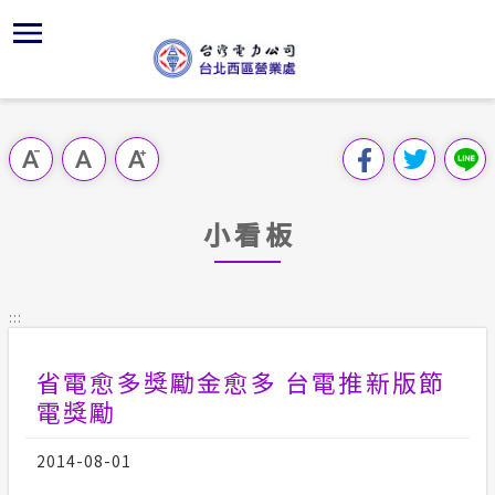
跳
區
為
交
主
對
行
請
到
主
位置
供電時程
問卷調查
組織、職
全國法規
申請手續
用戶陳情
要
首頁
內
沿革及特
志工園地
線上投票
對外關係
電業法
電費繳付
意見信箱
跳過此工具列
容
區處簡介
區
服務轄區
繳費方式
FaceBo
解釋性規
營業規則
電價表
塊
服務據點
小看板
經營實績
用戶滿意
Youtub
行政指導
營業規則
用電安全
為民服務
地下配電
配電線路
首長信箱
施政計畫
電價表
:::
規章條款
防救災動
預算及決
台灣電力
省電愈多獎勵金愈多 台電推新版節
交流園地
約
電獎勵
ISO政策
請願之處
主動公開資訊
2014-08-01
供電設備
書面之公
電力生活館