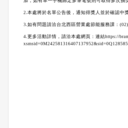
加，如有單一手機綁定多筆電號則可取得多次抽
2.
本處將於名單公告後，通知得獎人並於確認中
3.
如有問題請洽台北西區營業處節能服務課：
(02
4.
更多活動詳情，請洽本處網頁：連結
https://br
xsmsid=0M242581316407137952&sid=0Q128585