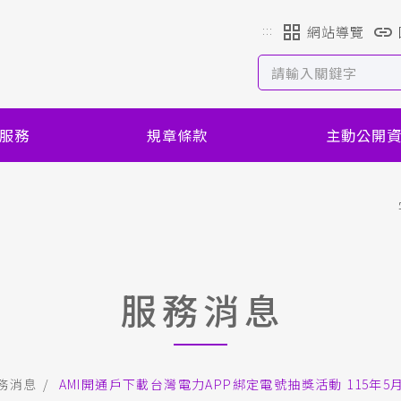
:::
網站導覽
服務
規章條款
主動公開
服務消息
務消息
AMI開通戶下載台灣電力APP綁定電號抽獎活動 115年