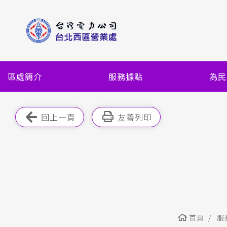
跳
到
主
要
內
容
區處簡介
服務據點
為民
區
塊
跳過此工具列
回上一頁
友善列印
首頁
服