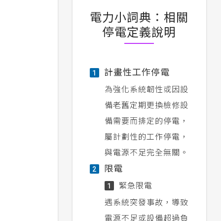
電力小詞典：相關
停電定義說明
計畫性工作停電
1
為強化系統韌性或因設
備老舊定期更換檢修設
備需要而排定的停電，
屬計劃性的工作停電，
與電源不足完全無關。
限電
2
緊急限電
1
遇系統突發事故，導致
電源不足或設備超過負