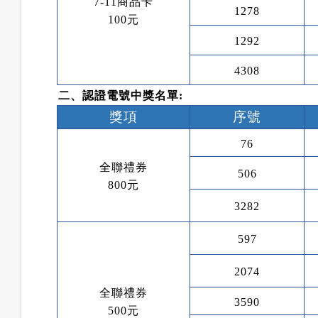
7-11
商品卡
1278
100
元
1292
4308
二、認證電號中獎名單
:
獎項
序號
76
全聯禮券
506
800
元
3282
597
2074
全聯禮券
3590
500
元