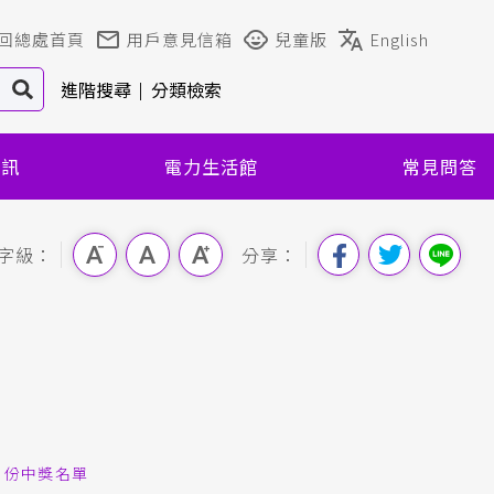
回總處首頁
用戶意見信箱
兒童版
English
進階搜尋
分類檢索
資訊
電力生活館
常見問答
字級：
分享：
5月份中獎名單