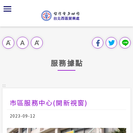
跳
區
為
交
主
對
行
請
到
主
位置
供電時程
問卷調查
組織、職
全國法規
申請手續
用戶陳情
要
首頁
內
沿革及特
志工園地
線上投票
對外關係
電業法
電費繳付
意見信箱
跳過此工具列
容
區處簡介
區
服務轄區
繳費方式
FaceBo
解釋性規
營業規則
電價表
塊
服務據點
服務據點
經營實績
用戶滿意
Youtub
行政指導
營業規則
用電安全
為民服務
地下配電
配電線路
首長信箱
施政計畫
電價表
:::
規章條款
防救災動
預算及決
台灣電力
市區服務中心(開新視窗)
交流園地
約
ISO政策
請願之處
主動公開資訊
2023-09-12
供電設備
書面之公
電力生活館