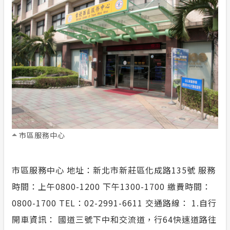
榮耀事蹟
合議制機
常見問答
風雲人物
支付或接
政府網站資料開放宣告
利益衝突
隱私權保護
小看板
安全性政策
市區服務中心
服務消息
市區服務中心 地址：新北市新莊區化成路135號 服務
計畫性工作停電公告-這不是電源不足的停
時間：上午0800-1200 下午1300-1700 繳費時間：
電
0800-1700 TEL：02-2991-6611 交通路線： 1.自行
開車資訊： 國道三號下中和交流道，行64快速道路往