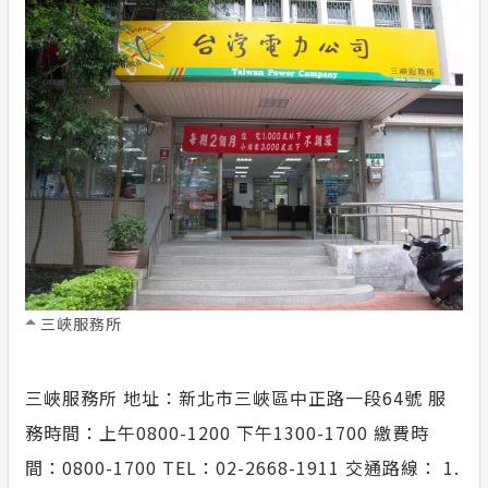
榮耀事蹟
合議制機
常見問答
風雲人物
支付或接
政府網站資料開放宣告
利益衝突
隱私權保護
小看板
安全性政策
服務消息
三峽服務所
計畫性工作停電公告-這不是電源不足的停
三峽服務所 地址：新北市三峽區中正路一段64號 服
電
務時間：上午0800-1200 下午1300-1700 繳費時
間：0800-1700 TEL：02-2668-1911 交通路線： 1.