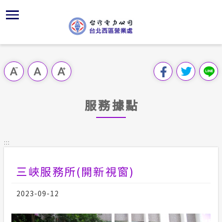
跳
區
為
交
主
對
行
請
到
主
位置
供電時程
問卷調查
組織、職
全國法規
申請手續
用戶陳情
要
首頁
內
沿革及特
志工園地
線上投票
對外關係
電業法
電費繳付
意見信箱
跳過此工具列
容
區處簡介
區
服務轄區
繳費方式
FaceBo
解釋性規
營業規則
電價表
塊
服務據點
服務據點
經營實績
用戶滿意
Youtub
行政指導
營業規則
用電安全
為民服務
地下配電
配電線路
首長信箱
施政計畫
電價表
:::
規章條款
防救災動
預算及決
台灣電力
三峽服務所(開新視窗)
交流園地
約
ISO政策
請願之處
主動公開資訊
2023-09-12
供電設備
書面之公
電力生活館