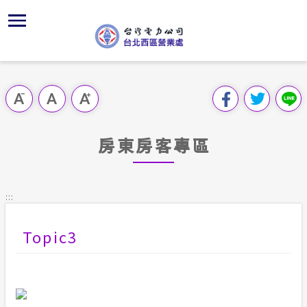
跳
區
為
交
主
對
行
請
到
主
位置
供電時程
問卷調查
組織、職
全國法規
申請手續
用戶陳情
要
首頁
內
沿革及特
志工園地
線上投票
對外關係
電業法
電費繳付
意見信箱
跳過此工具列
容
區處簡介
區
服務轄區
繳費方式
FaceBo
解釋性規
營業規則
電價表
塊
服務據點
房東房客專區
經營實績
用戶滿意
Youtub
行政指導
營業規則
用電安全
為民服務
地下配電
配電線路
首長信箱
施政計畫
電價表
:::
規章條款
防救災動
預算及決
台灣電力
Topic3
交流園地
約
ISO政策
請願之處
主動公開資訊
供電設備
書面之公
電力生活館