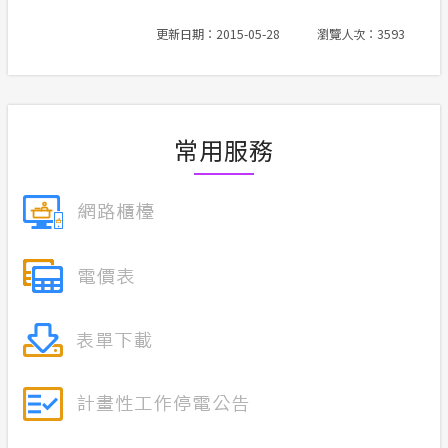
榮耀事蹟
合議制機
更新日期：2015-05-28
瀏覽人次：3593
常見問答
風雲人物
支付或接
政府網站資料開放宣告
利益衝突
隱私權保護
常用服務
小看板
安全性政策
服務消息
計畫性工作停電公告-這不是電源不足的停
電