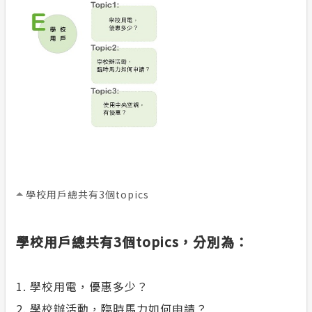
榮耀事蹟
合議制機
常見問答
風雲人物
支付或接
政府網站資料開放宣告
利益衝突
隱私權保護
小看板
安全性政策
學校用戶總共有3個topics
服務消息
計畫性工作停電公告-這不是電源不足的停
學校用戶總共有3個topics，分別為：
電
1. 學校用電，優惠多少？
2. 學校辦活動，臨時馬力如何申請？