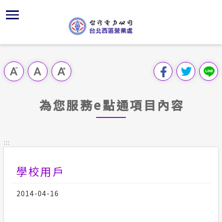
跳
區
為
交
主
對
行
請
到
主
位置
供電時程
問卷調查
組織、職
全國法規
申請手續
用戶陳情
要
首頁
內
沿革及特
志工園地
線上投票
對外關係
電業法
電費繳付
意見信箱
跳過此工具列
容
區處簡介
區
服務轄區
繳費方式
FaceBo
解釋性規
營業規則
電價表
塊
服務據點
為您服務e點通項目內容
經營實績
用戶滿意
Youtub
行政指導
營業規則
用電安全
為民服務
地下配電
配電線路
首長信箱
施政計畫
電價表
:::
規章條款
防救災動
預算及決
台灣電力
學校用戶
交流園地
約
ISO政策
請願之處
主動公開資訊
2014-04-16
供電設備
書面之公
電力生活館