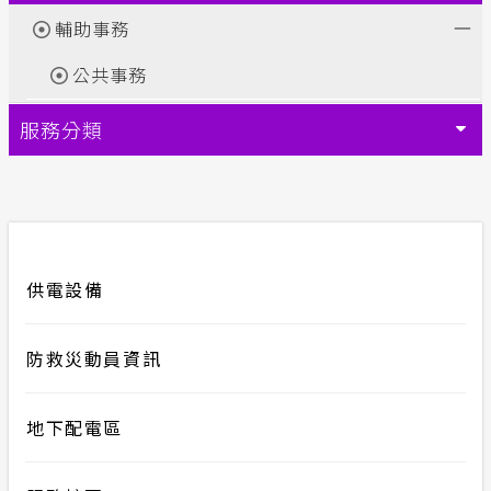
輔助事務
榮耀事蹟
合議制機
常見問答
公共事務
風雲人物
支付或接
政府網站資料開放宣告
服務分類
利益衝突
隱私權保護
小看板
安全性政策
供電設備
服務消息
防救災動員資訊
計畫性工作停電公告-這不是電源不足的停
電
地下配電區