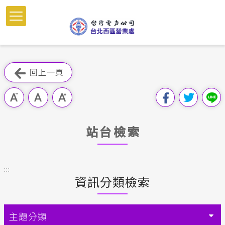
跳
到
主
要
內
跳過此工具列
容
回上一頁
區
塊
站台檢索
:::
資訊分類檢索
主題分類