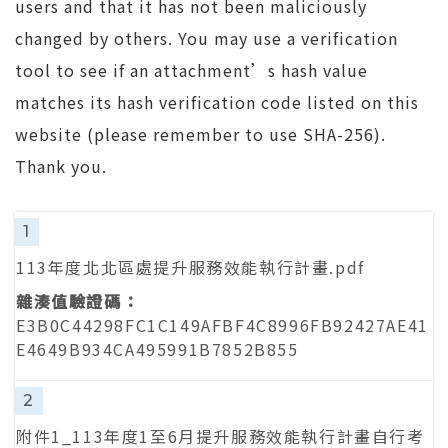
users and that it has not been maliciously
changed by others. You may use a verification
tool to see if an attachment’s hash value
matches its hash verification code listed on this
website (please remember to use SHA-256).
Thank you.
1
113年度北北區處提升服務效能執行計畫.pdf
E3B0C44298FC1C149AFBF4C8996FB92427AE41
E4649B934CA495991B7852B855
2
附件1_113年度1至6月提升服務效能執行計畫自行考