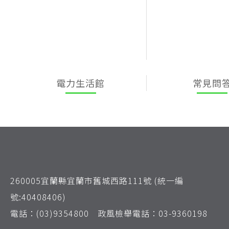
電力生活館
常見問
260005宜蘭縣宜蘭市舊城西路111號 (統一編
號:40408406)
電話：(03)9354800 政風檢舉電話：03-9360198