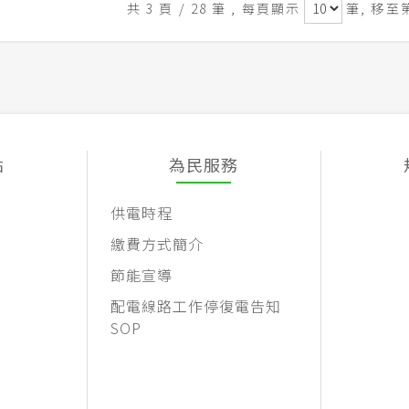
共 3 頁 / 28 筆
, 每頁顯示
筆, 移至
點
為民服務
供電時程
繳費方式簡介
節能宣導
配電線路工作停復電告知
SOP