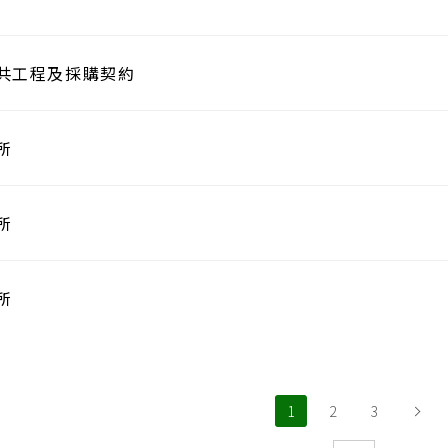
共工程及採購契約
所
所
所
1
2
3