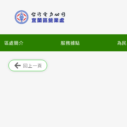
跳
到
主
要
內
容
區處簡介
服務據點
為民
區
塊
跳過此工具列
回上一頁