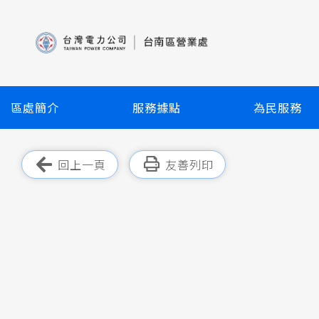
跳
到
主
要
內
容
區處簡介
服務據點
為民服務
區
塊
跳過此工具列
回上一頁
友善列印