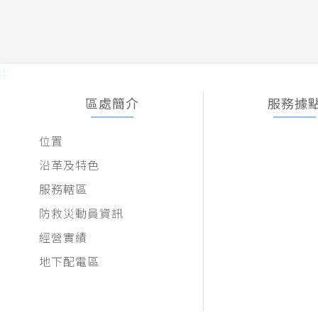
:::
區處簡介
服務據
位置
沿革及特色
服務轄區
防救災動員資訊
經營實績
地下配電區