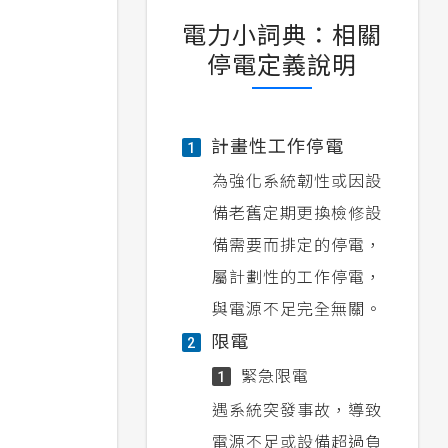
電力小詞典：相關
停電定義說明
計畫性工作停電
1
為強化系統韌性或因設
備老舊定期更換檢修設
備需要而排定的停電，
屬計劃性的工作停電，
與電源不足完全無關。
限電
2
緊急限電
1
遇系統突發事故，導致
電源不足或設備超過負