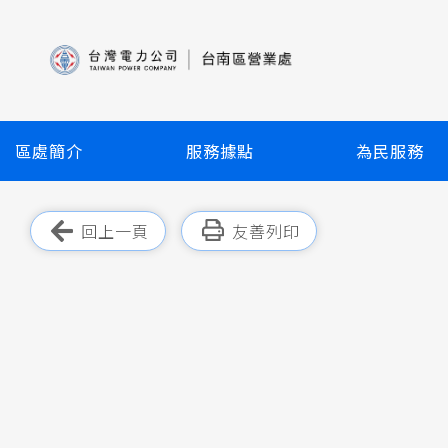
跳
到
主
要
內
容
區處簡介
服務據點
為民服務
區
塊
跳過此工具列
回上一頁
友善列印