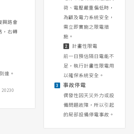
荷、電壓嚴重偏低時，
為顧及電力系統安全，
復興路會
需立即實施之限電措
路，右轉
施。
計畫性限電
2
前一日預估隔日電能不
足，執行計畫性限電用
鐘到達。
以確保系統安全。
事故停電
3
0230
偶發性因天災外力或設
備問題故障，所以引起
的局部設備停電事故。