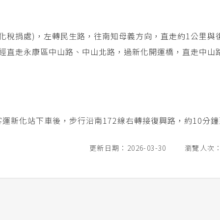
號(新化稅捐處)，左轉民生路，往南知母義方向，直走約1公里與
路，經直走永康區中山路、中山北路，過新化開運橋，直走中山
客運新化站下車後，步行沿南172線右轉接復興路，約10分
更新日期：2026-03-30
瀏覽人次：2