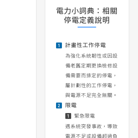
電力小詞典：相關
停電定義說明
計畫性工作停電
1
為強化系統韌性或因設
備老舊定期更換檢修設
備需要而排定的停電，
屬計劃性的工作停電，
與電源不足完全無關。
限電
2
緊急限電
1
遇系統突發事故，導致
電源不足或設備超過負