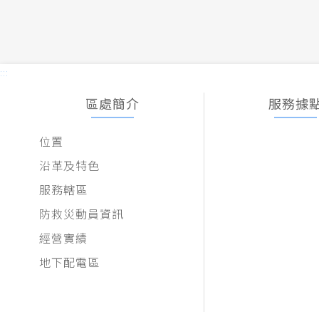
:::
區處簡介
服務據
位置
沿革及特色
服務轄區
防救災動員資訊
經營實績
地下配電區