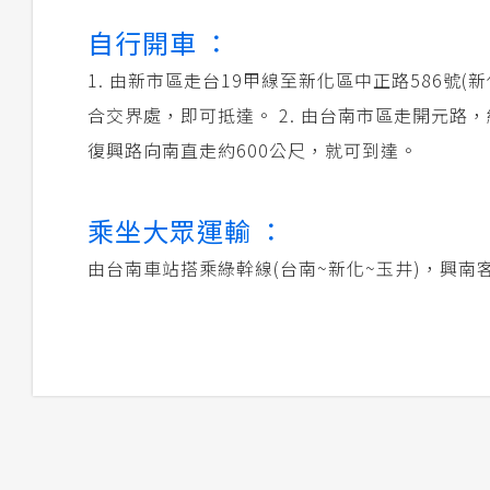
自行開車 ：
1. 由新市區走台19甲線至新化區中正路586
合交界處，即可抵達。 2. 由台南市區走開元
復興路向南直走約600公尺，就可到達。
乘坐大眾運輸 ：
由台南車站搭乘綠幹線(台南~新化~玉井)，興南