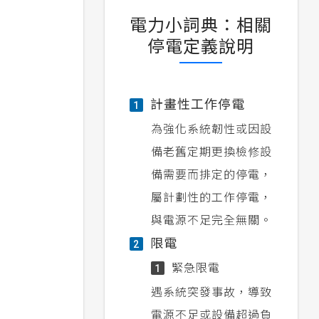
電力小詞典：相關
停電定義說明
計畫性工作停電
1
為強化系統韌性或因設
備老舊定期更換檢修設
備需要而排定的停電，
屬計劃性的工作停電，
與電源不足完全無關。
限電
2
緊急限電
1
遇系統突發事故，導致
電源不足或設備超過負