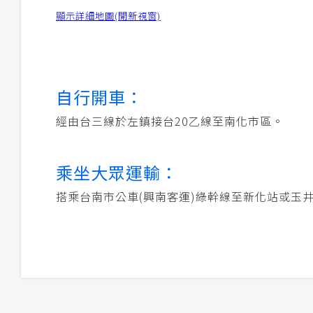
顯示詳細地圖(開新視窗)
自行開車：
經由台三線於左鎮接台20乙線至南化市區。
乘坐大眾運輸：
搭乘台南市公車(興南客運)綠幹線至新化站或玉