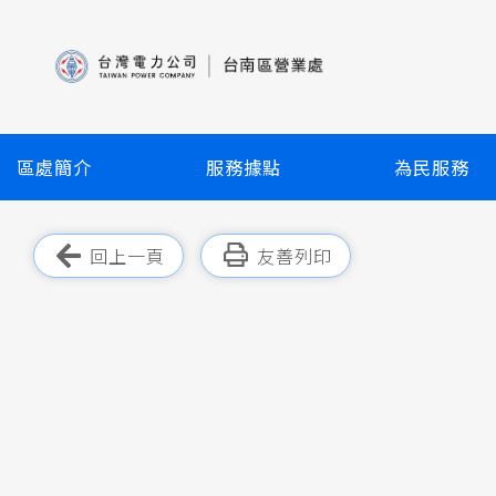
跳
到
主
要
內
容
區處簡介
服務據點
為民服務
區
塊
跳過此工具列
回上一頁
友善列印