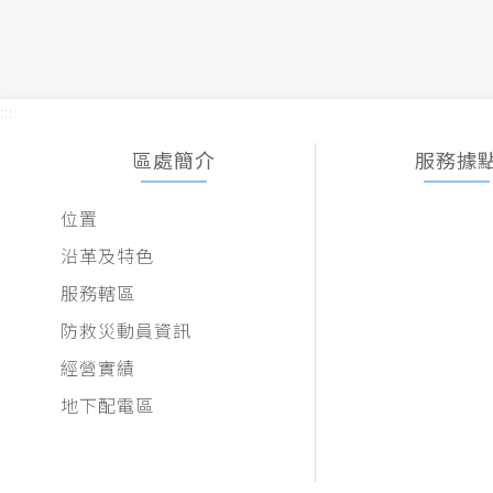
:::
區處簡介
服務據
位置
沿革及特色
服務轄區
防救災動員資訊
經營實績
地下配電區