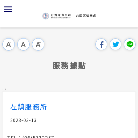
跳
區
為
交
主
對
行
請
到
主
位置
服務白皮
YouTub
組織、職
全國法規
申請須知
用戶陳情
要
首頁
內
沿革及特
志工園地
對外關係
電業法
電價表
跳過此工具列
容
區處簡介
區
服務轄區
供電時程
解釋性規
營業規章
電費繳付
塊
服務據點
服務據點
防救災動
繳費方式
行政指導
營業規章
用電安全
為民服務
經營實績
配電場所
施政計畫
電價表
:::
規章條款
地下配電
再生能源
預算及決
台灣電力
左鎮服務所
交流園地
約
配電線路
請願之處
主動公開資訊
2023-03-13
合議制機
電力生活館
TEL：(06)5732257