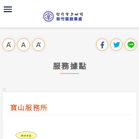
跳
區
為
主
對
行
請
到
主
位置
供電時程
組織、職
全國法規
申請手續
用戶陳情
要
首頁
內
沿革及特
志工園地
對外關係
電業法
電價表
意見信箱
跳過此工具列
容
區處簡介
區
服務轄區
繳費方式
解釋性規
營業規則
電費繳付
塊
服務據點
服務據點
經營實績
配電線路
行政指導
營業規則
用電安全
為民服務
地下配電
施政計畫
電價表
:::
規章條款
防救災動
預算及決
台灣電力
寶山服務所
主動公開資訊
約
請願之處
電力生活館
書面之公
常見問答