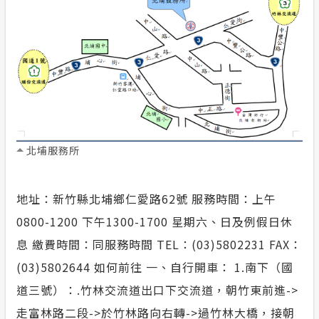
合議制機
隱私權保護
支付或接
政府網站資料開放宣告
計畫性工作停電公告-這不是電源不足的停
電
北埔服務所
安全性政策
服務消息
地址：新竹縣北埔鄉仁愛路62號 服務時間：上午
0800-1200 下午1300-1700 星期六、日及例假日休
息 繳費時間：同服務時間 TEL：(03)5802231 FAX：
(03)5802644 如何前往 一、自行開車： 1.南下（國
道三號）：.竹林交流道出口下交流道，朝竹東前進->
走富林路二段->於竹林路向右轉->過竹林大橋，接朝