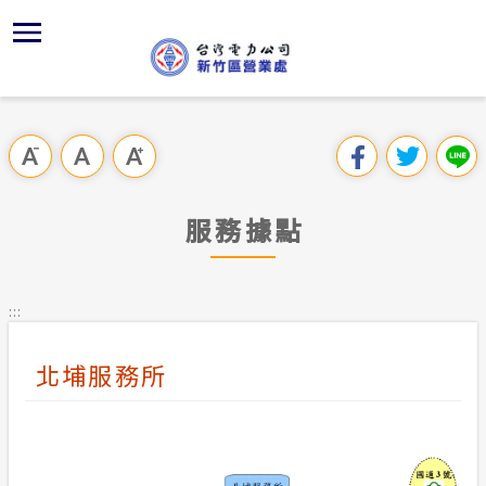
跳
區
為
主
對
行
請
到
主
位置
供電時程
組織、職
全國法規
申請手續
用戶陳情
要
首頁
內
沿革及特
志工園地
對外關係
電業法
電價表
意見信箱
跳過此工具列
容
區處簡介
區
服務轄區
繳費方式
解釋性規
營業規則
電費繳付
塊
服務據點
服務據點
經營實績
配電線路
行政指導
營業規則
用電安全
為民服務
地下配電
施政計畫
電價表
:::
規章條款
防救災動
預算及決
台灣電力
北埔服務所
主動公開資訊
約
請願之處
電力生活館
書面之公
常見問答