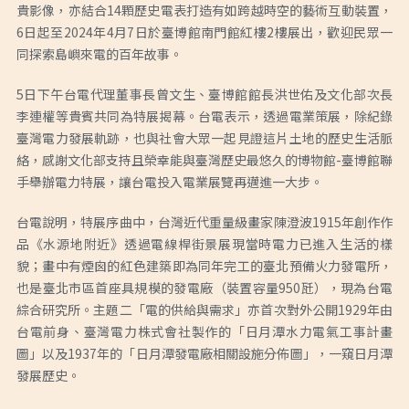
貴影像，亦結合14顆歷史電表打造有如跨越時空的藝術互動裝置，
6日起至2024年4月7日於臺博館南門館紅樓2樓展出，歡迎民眾一
同探索島嶼來電的百年故事。
5日下午台電代理董事長曾文生、臺博館館長洪世佑及文化部次長
李連權等貴賓共同為特展揭幕。台電表示，透過電業策展，除紀錄
臺灣電力發展軌跡，也與社會大眾一起見證這片土地的歷史生活脈
絡，感謝文化部支持且榮幸能與臺灣歷史最悠久的博物館-臺博館聯
手舉辦電力特展，讓台電投入電業展覽再邁進一大步。
台電說明，特展序曲中，台灣近代重量級畫家陳澄波1915年創作作
品《水源地附近》透過電線桿街景展現當時電力已進入生活的樣
貌；畫中有煙囪的紅色建築即為同年完工的臺北預備火力發電所，
也是臺北市區首座具規模的發電廠（裝置容量950瓩），現為台電
綜合研究所。主題二「電的供給與需求」亦首次對外公開1929年由
台電前身、臺灣電力株式會社製作的「日月潭水力電氣工事計畫
圖」以及1937年的「日月潭發電廠相關設施分佈圖」，一窺日月潭
發展歷史。