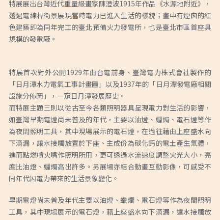
特展展出台灣近代重量級畫家陳澄波1915年作品《水源地附近》，
透過電線桿街景展現當時電力已進入生活的樣貌；畫中有煙囪的紅
色建築即為同年完工的臺北預備火力發電所，也是臺北市區首座具
規模的發電廠。
特展首次對外公開1929年由台電前身、臺灣電力株式會社製作的
「日月潭水力電氣工事計畫圖」以及1937年的「日月潭發電廠相關
設施分佈圖」，一窺日月潭發展歷史。
而特展主題三則以從古至今各類照明器具呈現電力對生活的影響，
如臺灣早期電燈尚未普及的年代，主要以油燈、蠟燭、電石燈等作
為夜間照明工具，其中現場展示的電石燈，在過往藉由上座盛水向
下滴漏，讓水接觸放置於下座、主成份為碳化鈣的電土產生氣體，
進而點燃噴火嘴作照明所用，更可透過水流速度調整火光大小，亮
度比油燈、蠟燭高出許多。另展場亦結合動畫互動影像，可感受不
同年代因電力帶來的生活景象變化。
早期電燈尚未普及年代主要以油燈、蠟燭、電石燈等作為夜間照明
工具，其中現場展示的電石燈，藉上座盛水向下滴漏，讓水接觸放