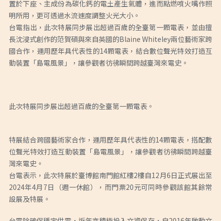
置於下座、主成份為碳化鈣的電土產生氣體，進而點燃噴火嘴作照
明所用，更可透過水流速度調整火光大小。
台電指出，此次特展同步展出超過百歲的全臺第一顆電表，並由擅
長沈浸式創作的范賀碩與來自英國的Blaine Whiteley兩位藝術家跨
國合作，運用歷年具代表性的14顆電表，結合數位聲光特效打造互
動裝置「島電風景」，讓參觀者彷彿瞬間跨越臺灣來電史。
此次特展同步展出超過百歲的全臺第一顆電表。
特展結合跨國藝術家合作，運用歷年具代表性的14顆電表，搭配數
位聲光特效打造互動裝置「島電風景」，讓參觀者彷彿瞬間跨越臺
灣來電史。
台電表示，此次特展於臺博館南門館紅樓2樓自12月6日正式展出至
2024年4月7日（週一休館），而門票20元可同時參觀該館其餘常
設展及特展。
台電除確保穩定供電，近年亦積極投入文資保存，自2016年啟動文