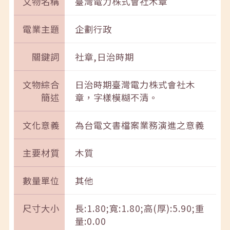
文物名稱
臺灣電力株式會社木章
電業主題
企劃行政
關鍵詞
社章,日治時期
文物綜合
日治時期臺灣電力株式會社木
簡述
章，字樣模糊不清。
文化意義
為台電文書檔案業務演進之意義
主要材質
木質
數量單位
其他
尺寸大小
長:1.80;寬:1.80;高(厚):5.90;重
量:0.00