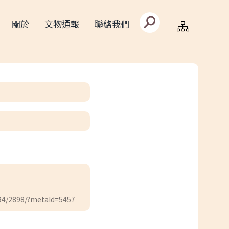
搜
關於
文物通報
聯絡我們
尋
文
字
框
94/2898/?metaId=5457