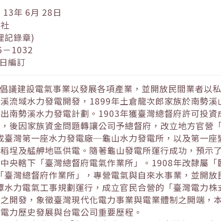
3年 6月 28日
會社
理記錄章)
－1032
 日編訂
方倡議建設電氣事業以發展各項產業，並開放民間業者以
溪流域水力發電開發，1899年土倉龍次郎家族於南勢
出南勢溪水力發電計劃。1903年獲臺灣總督府許可投
」，後因家族資金問題轉讓公司予總督府，改立地方官營
完成臺灣第一座水力發電廠─龜山水力發電所，以及第一
稻埕及艋舺地區供電。隨著龜山發電所運行成功，預示了
中央轄下「臺灣總督府電氣作業所」。1908年改隸屬
為「臺灣總督府作業所」，專營電氣與自來水事業，並開
月潭水力電氣工事規劃運行，成立官民合營的「臺灣電力
電之開發，象徵臺灣現代化電力事業與電業體制之開端，
灣電力歷史發展與台電公司重要歷程。