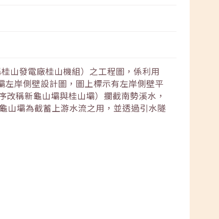
稱桂山發電廠桂山機組）之工程圖，係利用
山壩左岸側壁設計圖，圖上標示有左岸側壁平
序改稱新龜山壩與桂山壩）攔截南勢溪水，
新龜山壩為截蓄上游水流之用，並透過引水隧