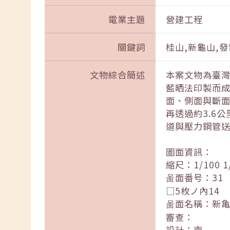
電業主題
營建工程
關鍵詞
桂山,新龜山,發
文物綜合簡述
本案文物為臺
藍晒法印製而成
面、側面與斷面
再透過約3.6
道與壓力鋼管
圖面資訊：
縮尺：1/100 1
啚面番号：31
□5枚ノ內14
啚面名稱：新亀
審查：
設計：南