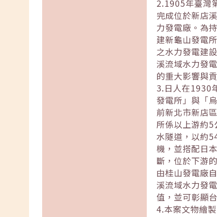
2.1905年
完成位於新店
力發電廠。為持
建新龜山發電所
之水力發電建
溪流域水力發
的重大影響與
3.日人在19
發電所」與「烏
前新北市新店
所係以上游約5
水隧道，以約5
機，並搭配日本
斷，位於下游的
由桂山發電廠
溪流域水力發
值，並可彰顯
4.本案文物繪