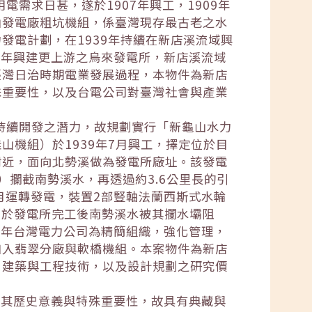
電需求日甚，遂於1907年興工，1909年
山發電廠粗坑機組，係臺灣現存最古老之水
發電計劃，在1939年持續在新店溪流域興
42年興建更上游之烏來發電所，新店溪流域
臺灣日治時期電業發展過程，本物件為新店
殊重要性，以及台電公司對臺灣社會與產業
有持續開發之潛力，故規劃實行「新龜山水力
機組）於1939年7月興工，擇定位於目
附近，面向北勢溪做為發電所廠址。該發電
攔截南勢溪水，再透過約3.6公里長的引
2月運轉發電，裝置2部豎軸法蘭西斯式水輪
。由於發電所完工後南勢溪水被其攔水壩阻
75年台灣電力公司為精簡組織，強化管理，
加入翡翠分廠與軟橋機組。本案物件為新店
、建築與工程技術，以及設計規劃之研究價
就其歷史意義與特殊重要性，故具有典藏與