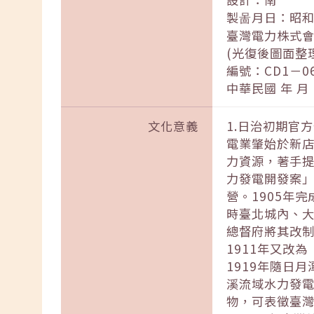
製啚月日：昭和 1
臺灣電力株式
(光復後圖面整
編號：CD1－06
中華民國 年 月
文化意義
1.日治初期官
電業肇始於新店
力資源，著手提
力發電開發案
營。1905年
時臺北城內、大
總督府將其改制
1911年又改
1919年隨日
溪流域水力發
物，可表徵臺