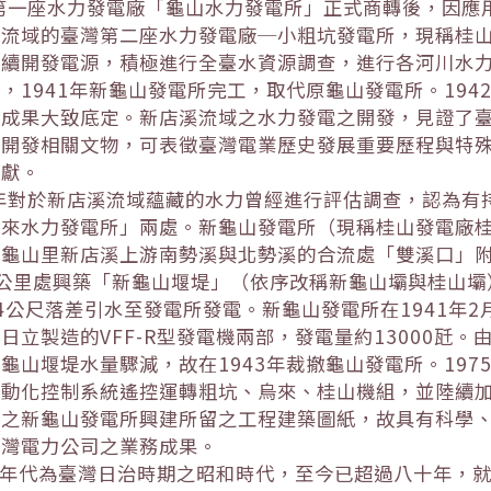
臺灣第一座水力發電廠「龜山水力發電所」正式商轉後，因應用
溪流域的臺灣第二座水力發電廠─小粗坑發電所，現稱桂
續開發電源，積極進行全臺水資源調查，進行各河川水力
，1941年新龜山發電所完工，取代原龜山發電所。19
設成果大致底定。新店溪流域之水力發電之開發，見證了
電開發相關文物，可表徵臺灣電業歷史發展重要歷程與特
貢獻。
30年對於新店溪流域蘊藏的水力曾經進行評估調查，認為
來水力發電所」兩處。新龜山發電所（現稱桂山發電廠桂山
區龜山里新店溪上游南勢溪與北勢溪的合流處「雙溪口」
公里處興築「新龜山堰堤」（依序改稱新龜山壩與桂山壩）
4公尺落差引水至發電所發電。新龜山發電所在1941年
日立製造的VFF-R型發電機兩部，發電量約13000瓩
龜山堰堤水量驟減，故在1943年裁撤龜山發電所。19
自動化控制系統遙控運轉粗坑、烏來、桂山機組，並陸續
電之新龜山發電所興建所留之工程建築圖紙，故具有科學
台灣電力公司之業務成果。
製年代為臺灣日治時期之昭和時代，至今已超過八十年，