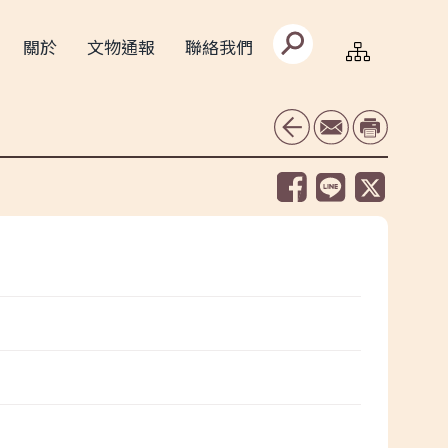
搜
關於
文物通報
聯絡我們
尋
文
字
框