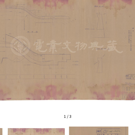
1
/
3