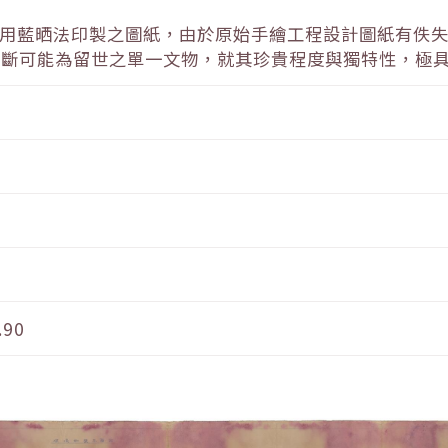
利用藍晒法印製之圖紙，由於原始手繪工程設計圖紙有佚
判斷可能為留世之單一文物，就其珍貴程度與獨特性，極
.90