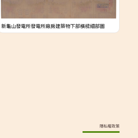
新龜山發電所發電所廠房建築物下部橫樑細部圖
新
隱私權政策