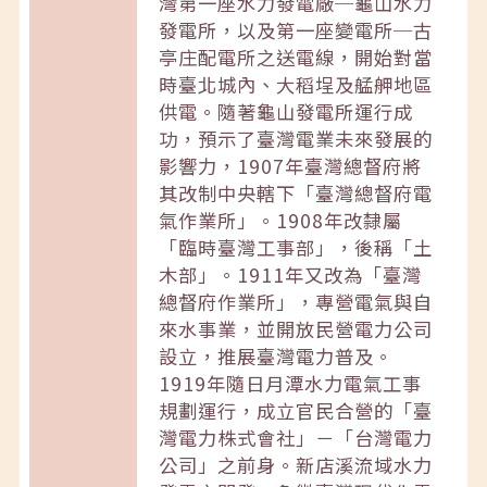
灣第一座水力發電廠─龜山水力
發電所，以及第一座變電所─古
亭庄配電所之送電線，開始對當
時臺北城內、大稻埕及艋舺地區
供電。隨著龜山發電所運行成
功，預示了臺灣電業未來發展的
影響力，1907年臺灣總督府將
其改制中央轄下「臺灣總督府電
氣作業所」。1908年改隸屬
「臨時臺灣工事部」，後稱「土
木部」。1911年又改為「臺灣
總督府作業所」，專營電氣與自
來水事業，並開放民營電力公司
設立，推展臺灣電力普及。
1919年隨日月潭水力電氣工事
規劃運行，成立官民合營的「臺
灣電力株式會社」－「台灣電力
公司」之前身。新店溪流域水力