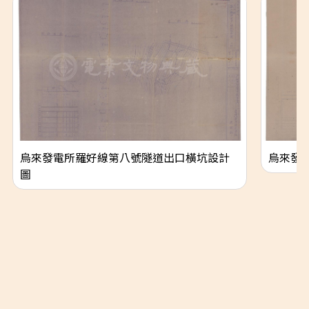
烏來發電所羅好線第八號隧道出口橫坑設計
烏來發
圖