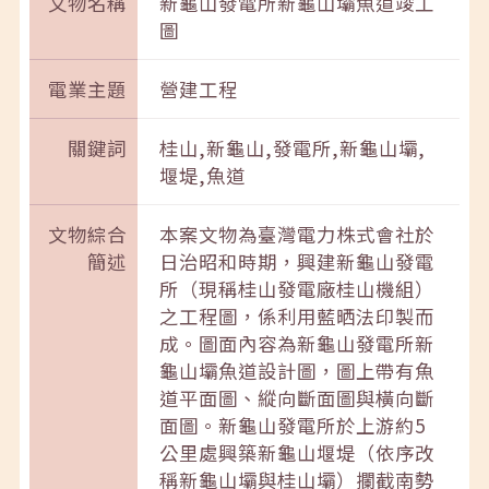
文物名稱
新龜山發電所新龜山壩魚道竣工
圖
電業主題
營建工程
關鍵詞
桂山,新龜山,發電所,新龜山壩,
堰堤,魚道
文物綜合
本案文物為臺灣電力株式會社於
簡述
日治昭和時期，興建新龜山發電
所（現稱桂山發電廠桂山機組）
之工程圖，係利用藍晒法印製而
成。圖面內容為新龜山發電所新
龜山壩魚道設計圖，圖上帶有魚
道平面圖、縱向斷面圖與橫向斷
面圖。新龜山發電所於上游約5
公里處興築新龜山堰堤（依序改
稱新龜山壩與桂山壩）攔截南勢