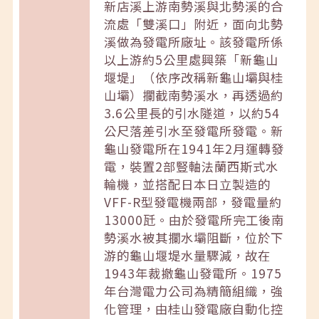
新店溪上游南勢溪與北勢溪的合
流處「雙溪口」附近，面向北勢
溪做為發電所廠址。該發電所係
以上游約5公里處興築「新龜山
堰堤」（依序改稱新龜山壩與桂
山壩）攔截南勢溪水，再透過約
3.6公里長的引水隧道，以約54
公尺落差引水至發電所發電。新
龜山發電所在1941年2月運轉發
電，裝置2部豎軸法蘭西斯式水
輪機，並搭配日本日立製造的
VFF-R型發電機兩部，發電量約
13000瓩。由於發電所完工後南
勢溪水被其攔水壩阻斷，位於下
游的龜山堰堤水量驟減，故在
1943年裁撤龜山發電所。1975
年台灣電力公司為精簡組織，強
化管理，由桂山發電廠自動化控