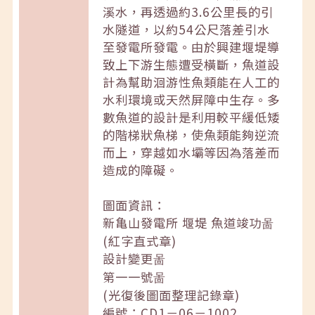
溪水，再透過約3.6公里長的引
水隧道，以約54公尺落差引水
至發電所發電。由於興建堰堤導
致上下游生態遭受橫斷，魚道設
計為幫助洄游性魚類能在人工的
水利環境或天然屏障中生存。多
數魚道的設計是利用較平緩低矮
的階梯狀魚梯，使魚類能夠逆流
而上，穿越如水壩等因為落差而
造成的障礙。
圖面資訊：
新亀山發電所 堰堤 魚道竣功啚
(紅字直式章)
設計變更啚
第一一號啚
(光復後圖面整理記錄章)
編號：CD1－06－1002