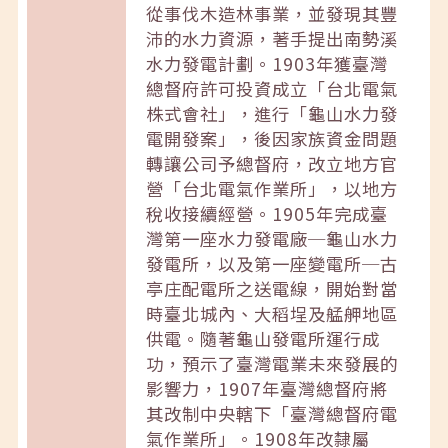
從事伐木造林事業，並發現其豐
沛的水力資源，著手提出南勢溪
水力發電計劃。1903年獲臺灣
總督府許可投資成立「台北電氣
株式會社」，進行「龜山水力發
電開發案」，後因家族資金問題
轉讓公司予總督府，改立地方官
營「台北電氣作業所」，以地方
稅收接續經營。1905年完成臺
灣第一座水力發電廠─龜山水力
發電所，以及第一座變電所─古
亭庄配電所之送電線，開始對當
時臺北城內、大稻埕及艋舺地區
供電。隨著龜山發電所運行成
功，預示了臺灣電業未來發展的
影響力，1907年臺灣總督府將
其改制中央轄下「臺灣總督府電
氣作業所」。1908年改隸屬