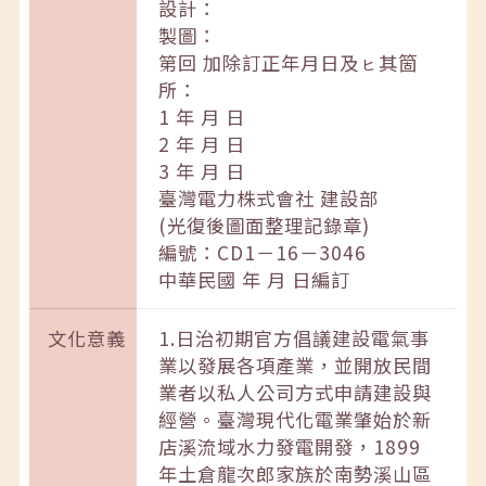
設計：
製圖：
第回 加除訂正年月日及ㇶ其箇
所：
1 年 月 日
2 年 月 日
3 年 月 日
臺灣電力株式會社 建設部
(光復後圖面整理記錄章)
編號：CD1－16－3046
中華民國 年 月 日編訂
文化意義
1.日治初期官方倡議建設電氣事
業以發展各項產業，並開放民間
業者以私人公司方式申請建設與
經營。臺灣現代化電業肇始於新
店溪流域水力發電開發，1899
年土倉龍次郎家族於南勢溪山區