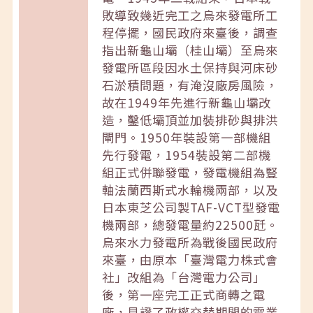
敗導致幾近完工之烏來發電所工
程停擺，國民政府來臺後，調查
指出新龜山壩（桂山壩）至烏來
發電所區段因水土保持與河床砂
石淤積問題，有淹沒廠房風險，
故在1949年先進行新龜山壩改
造，鑿低壩頂並加裝排砂與排洪
閘門。1950年裝設第一部機組
先行發電，1954裝設第二部機
組正式併聯發電，發電機組為豎
軸法蘭西斯式水輪機兩部，以及
日本東芝公司製TAF-VCT型發電
機兩部，總發電量約22500瓩。
烏來水力發電所為戰後國民政府
來臺，由原本「臺灣電力株式會
社」改組為「台灣電力公司」
後，第一座完工正式商轉之電
廠，見證了政權交替期間的電業