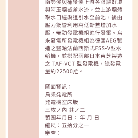
南勢溪與桶後溪上游各築羅好壩
與阿玉壩截蓄水流，並上游壩體
取水口經渠道引水至前池，後由
壓力鋼管利用高低斷差增加水
壓，帶動發電機組進行發電。烏
來發電所發電機組為德國AEG製
造之豎軸法蘭西斯式FSS-V型水
輪機，並搭配兩部日本東芝製造
之 TAF-VCT 型發電機，總發電
量約22500瓩。
圖面資訊：
烏耒発電所
発電機室床版
三枚ノ內 其ノ二
製圖年月日： 年 月 日
縮尺：五拾分之一
審查：