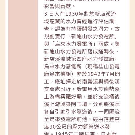
影響與貢獻。
3.日人在1930年對於新店溪流
域蘊藏的水力曾經進行評估調
查，認為有持續開發之潛力，故
規劃實行「新龜山水力發電所」
與「烏來水力發電所」兩處。隨
新龜山水力發電所落成運轉後，
新店溪流域第四座水力發電廠-
烏來水力發電所（現稱桂山發電
廠烏來機組）亦於1942年7月開
工，廠址擇定於南勢溪與桶後溪
交會處附近。發電用水於南勢溪
上游構築羅好壩，並於支流桶後
溪上游興築阿玉壩，分別將溪水
各自引進引水隧道後，一同匯流
至烏來發電所前池，經由落差高
度90公尺的壓力鋼管送水發
電。1945年二戰結束，日本戰