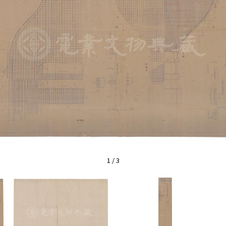
1
/
3