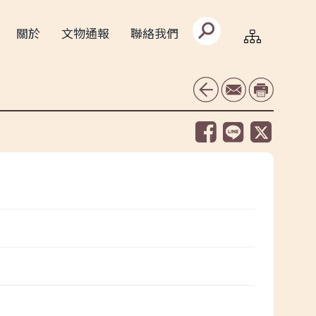
搜
關於
文物通報
聯絡我們
尋
文
字
框