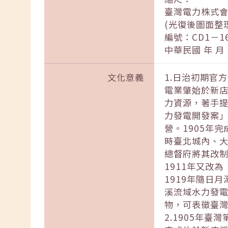
臺灣電力株式
(光復後圖面整
編號：CD1－16
中華民國 年 月
文化意義
1.日治初期官
電業肇始於新店
力資源，著手提
力發電開發案
營。1905年
時臺北城內、大
總督府將其改制
1911年又改
1919年隨日
溪流域水力發
物，可表徵臺
2.1905年