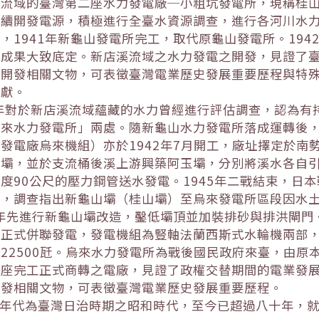
溪流域的臺灣第二座水力發電廠─小粗坑發電所，現稱桂
續開發電源，積極進行全臺水資源調查，進行各河川水力
，1941年新龜山發電所完工，取代原龜山發電所。19
設成果大致底定。新店溪流域之水力發電之開發，見證了
電開發相關文物，可表徵臺灣電業歷史發展重要歷程與特
貢獻。
30年對於新店溪流域蘊藏的水力曾經進行評估調查，認為
來水力發電所」兩處。隨新龜山水力發電所落成運轉後，
發電廠烏來機組）亦於1942年7月開工，廠址擇定於南
好壩，並於支流桶後溪上游興築阿玉壩，分別將溪水各自
度90公尺的壓力鋼管送水發電。1945年二戰結束，日
後，調查指出新龜山壩（桂山壩）至烏來發電所區段因水
9年先進行新龜山壩改造，鑿低壩頂並加裝排砂與排洪閘門。
正式併聯發電，發電機組為豎軸法蘭西斯式水輪機兩部，以
22500瓩。烏來水力發電所為戰後國民政府來臺，由原
一座完工正式商轉之電廠，見證了政權交替期間的電業發
開發相關文物，可表徵臺灣電業歷史發展重要歷程。
製年代為臺灣日治時期之昭和時代，至今已超過八十年，