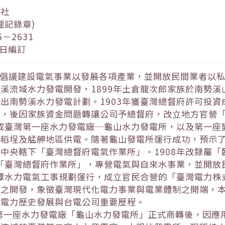
會社
理記錄章)
－2631
 日編訂
方倡議建設電氣事業以發展各項產業，並開放民間業者以
溪流域水力發電開發，1899年土倉龍次郎家族於南勢
出南勢溪水力發電計劃。1903年獲臺灣總督府許可投
」，後因家族資金問題轉讓公司予總督府，改立地方官營
完成臺灣第一座水力發電廠─龜山水力發電所，以及第一
稻埕及艋舺地區供電。隨著龜山發電所運行成功，預示了
中央轄下「臺灣總督府電氣作業所」。1908年改隸屬
為「臺灣總督府作業所」，專營電氣與自來水事業，並開
月潭水力電氣工事規劃運行，成立官民合營的「臺灣電力
電之開發，象徵臺灣現代化電力事業與電業體制之開端，
灣電力歷史發展與台電公司重要歷程。
臺灣第一座水力發電廠「龜山水力發電所」正式商轉後，因應用