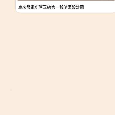
烏來發電所阿玉線第一號暗渠設計圖
:::