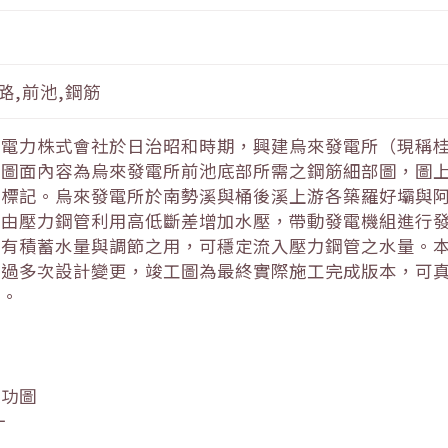
路,前池,鋼筋
灣電力株式會社於日治昭和時期，興建烏來發電所（現稱
。圖面內容為烏來發電所前池底部所需之鋼筋細部圖，圖
筆標記。烏來發電所於南勢溪與桶後溪上游各築羅好壩與
後由壓力鋼管利用高低斷差增加水壓，帶動發電機組進行
具有積蓄水量與調節之用，可穩定流入壓力鋼管之水量。
經過多次設計變更，竣工圖為最終實際施工完成版本，可
值。
竣功圖
一