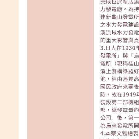
完成位於新店
力發電廠。為持
建新龜山發電所
之水力發電建
溪流域水力發
的重大影響與
3.日人在19
發電所」與「烏
電所（現稱桂山
溪上游構築羅
池，經由落差高
國民政府來臺
險，故在194
裝設第二部機組
部，總發電量約
公司」後，第
為烏來發電所
4.本案文物繪