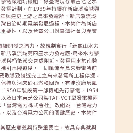
山發電廠粗坑機組，係臺灣現存最古老之水
發電計劃，在1939年持續在新店溪流域興
42年興建更上游之烏來發電所，新店溪流域
臺灣日治時期電業發展過程，本物件為新店
殊重要性，以及台電公司對臺灣社會與產業
有持續開發之潛力，故規劃實行「新龜山水力
新店溪流域第四座水力發電廠-烏來水力發
勢溪與桶後溪交會處附近。發電用水於南勢
引進引水隧道後，一同匯流至烏來發電所前
本戰敗導致幾近完工之烏來發電所工程停擺，
土保持與河床砂石淤積問題，有淹沒廠房風
1950年裝設第一部機組先行發電，1954
及日本東芝公司製TAF-VCT型發電機兩
本「臺灣電力株式會社」改組為「台灣電力
展，以及台灣電力公司的關鍵歷史，本物件
就其歷史意義與特殊重要性，故具有典藏與