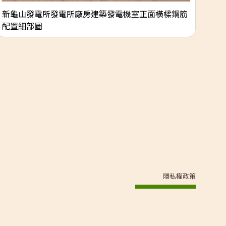
新龜山發電所發電所廠房建築發電機室正面橫樑鋼筋
新
配置細部圖
隱私權政策