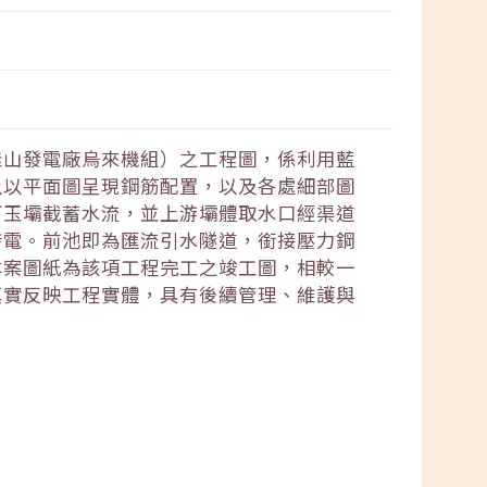
桂山發電廠烏來機組）之工程圖，係利用藍
上以平面圖呈現鋼筋配置，以及各處細部圖
阿玉壩截蓄水流，並上游壩體取水口經渠道
發電。前池即為匯流引水隧道，銜接壓力鋼
本案圖紙為該項工程完工之竣工圖，相較一
真實反映工程實體，具有後續管理、維護與