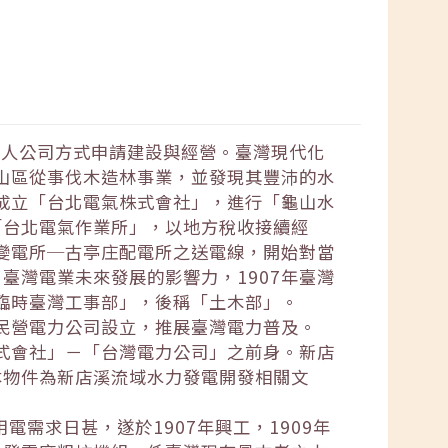
私人公司方式申請建設與經營。臺灣現代化
溪山區從事伐木造林事業，並發現其豐沛的水
資成立「台北電氣株式會社」，進行「龜山水
「台北電氣作業所」，以地方稅收接續經
座變電所─古亭庄配電所之送電線，開始對當
臺灣電業未來發展的影響力，1907年臺灣
「臨時臺灣工事部」，後稱「土木部」。
放民營電力公司設立，推展臺灣電力普及。
株式會社」－「台灣電力公司」之前身。新店
本物件為新店溪流域水力發電開發相關文
電需求日甚，遂於1907年興工，1909年