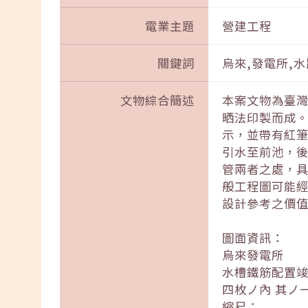
電業主題
營建工程
關鍵詞
烏來,發電所,水
文物綜合簡述
本案文物為臺
晒法印製而成
示，並帶有紅
引水至前池，
管兩者之處，
般工程圖可能
設計參考之價
圖面資訊：
烏來發電所
水槽鐵筋配置
四枚ノ內 其ノ
縮尺：