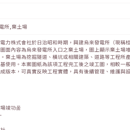
發電所,棄土場
灣電力株式會社於日治昭和時期，興建烏來發電所（現稱
。圖面內容為烏來發電所入口之棄土場，圖上顯示棄土場
置。棄土場為挖掘隧道、橫坑或相關建築、道路等工程所
地基使用。本案圖紙為該項工程完工後之竣工圖，相較一
完成版本，可真實反映工程實體，具有後續管理、維護與
捨場竣功啚
一
會社