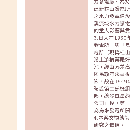
力發電廠。為持
建新龜山發電所
之水力發電建
溪流域水力發
的重大影響與
3.日人在19
發電所」與「烏
電所（現稱桂山
溪上游構築羅
池，經由落差高
國民政府來臺
險，故在194
裝設第二部機組
部，總發電量約
公司」後，第
為烏來發電所
4.本案文物繪
研究之價值。