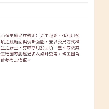
桂山發電廠烏來機組）之工程圖，係利用藍
堆填之縱斷面與橫斷面圖，並以公尺方式標
產生之廢土，有時亦用於回填、整平或做其
般工程圖可能經過多次設計變更，竣工圖為
設計參考之價值。