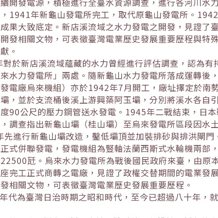
續開發電源，積極進行全臺水資源調查，進行各河川水力
，1941年新龜山發電所完工，取代原龜山發電所。19
設成果大致底定。新店溪流域之水力發電之開發，見證了
電開發相關文物，可表徵臺灣電業歷史發展重要歷程與特
貢獻。
30年對於新店溪流域蘊藏的水力曾經進行評估調查，認為
來水力發電所」兩處。隨新龜山水力發電所落成運轉後，
發電廠烏來機組）亦於1942年7月開工，廠址擇定於南
好壩，並於支流桶後溪上游興築阿玉壩，分別將溪水各自
度90公尺的壓力鋼管送水發電。1945年二戰結束，日
後，調查指出新龜山壩（桂山壩）至烏來發電所區段因水
9年先進行新龜山壩改造，鑿低壩頂並加裝排砂與排洪閘門。
正式併聯發電，發電機組為豎軸法蘭西斯式水輪機兩部，以
22500瓩。烏來水力發電所為戰後國民政府來臺，由原
一座完工正式商轉之電廠，見證了政權交替期間的電業發
開發相關文物，可表徵臺灣電業歷史發展重要歷程。
製年代為臺灣日治時期之昭和時代，至今已超過八十年，