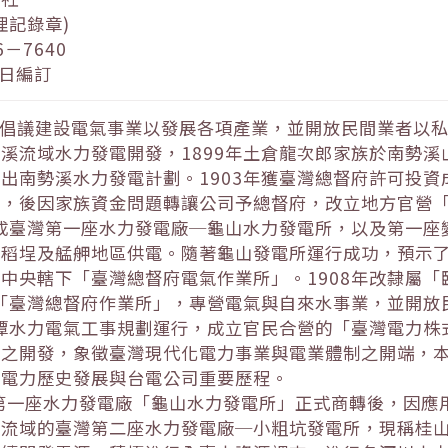
理記錄章)
－7640
 日編訂
方倡議建設電氣事業以發展各項產業，並開放民間業者以
溪流域水力發電開發，1899年土倉龍次郎家族於南勢
出南勢溪水力發電計劃。1903年獲臺灣總督府許可投
」，後因家族資金問題轉讓公司予總督府，改立地方官營
完成臺灣第一座水力發電廠─龜山水力發電所，以及第一
稻埕及艋舺地區供電。隨著龜山發電所運行成功，預示了
中央轄下「臺灣總督府電氣作業所」。1908年改隸屬
為「臺灣總督府作業所」，專營電氣與自來水事業，並開
月潭水力電氣工事規劃運行，成立官民合營的「臺灣電力
電之開發，象徵臺灣現代化電力事業與電業體制之開端，
灣電力歷史發展與台電公司重要歷程。
臺灣第一座水力發電廠「龜山水力發電所」正式商轉後，因應用
溪流域的臺灣第二座水力發電廠─小粗坑發電所，現稱桂