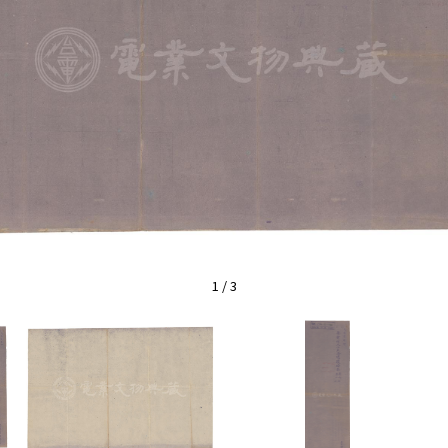
1
/
3