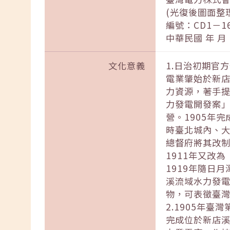
(光復後圖面整
編號：CD1－16
中華民國 年 月
文化意義
1.日治初期官
電業肇始於新店
力資源，著手提
力發電開發案
營。1905年
時臺北城內、大
總督府將其改制
1911年又改
1919年隨日
溪流域水力發
物，可表徵臺
2.1905年
完成位於新店