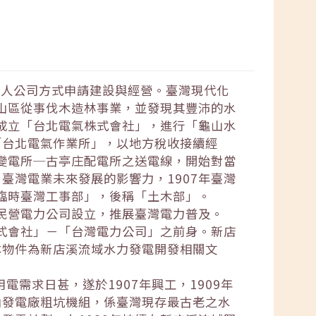
私人公司方式申請建設與經營。臺灣現代化
溪山區從事伐木造林事業，並發現其豐沛的水
資成立「台北電氣株式會社」，進行「龜山水
「台北電氣作業所」，以地方稅收接續經
座變電所─古亭庄配電所之送電線，開始對當
臺灣電業未來發展的影響力，1907年臺灣
「臨時臺灣工事部」，後稱「土木部」。
放民營電力公司設立，推展臺灣電力普及。
株式會社」－「台灣電力公司」之前身。新店
本物件為新店溪流域水力發電開發相關文
電需求日甚，遂於1907年興工，1909年
山發電廠粗坑機組，係臺灣現存最古老之水