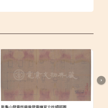
新龜山發電所廠房發電機室立柱細部圖
新