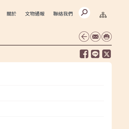
搜
關於
文物通報
聯絡我們
尋
文
字
框