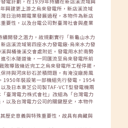
發電計劃，在1939年持續在新店溪流域興
42年興建更上游之烏來發電所，新店溪流域
臺灣日治時期電業發展過程，本物件為新店
殊重要性，以及台電公司對臺灣社會與產業
有持續開發之潛力，故規劃實行「新龜山水力
新店溪流域第四座水力發電廠-烏來水力發
勢溪與桶後溪交會處附近。發電用水於南勢
引進引水隧道後，一同匯流至烏來發電所前
本戰敗導致幾近完工之烏來發電所工程停擺，
土保持與河床砂石淤積問題，有淹沒廠房風
1950年裝設第一部機組先行發電，1954
及日本東芝公司製TAF-VCT型發電機兩
本「臺灣電力株式會社」改組為「台灣電力
展，以及台灣電力公司的關鍵歷史，本物件
就其歷史意義與特殊重要性，故具有典藏與