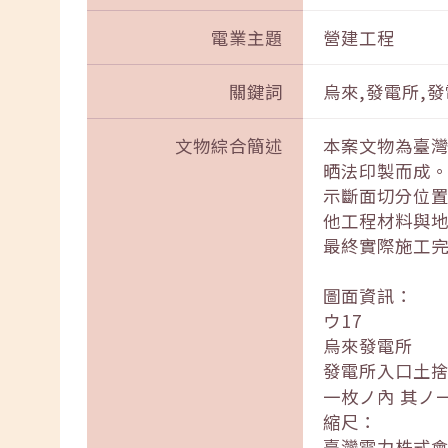
電業主題
營建工程
關鍵詞
烏來,發電所,
文物綜合簡述
本案文物為臺
晒法印製而成
示斷面切分位
他工程材料與
最終實際施工
圖面資訊：
ウ17
烏來發電所
發電所入口土
一枚ノ內 其ノ
縮尺：
臺灣電力株式