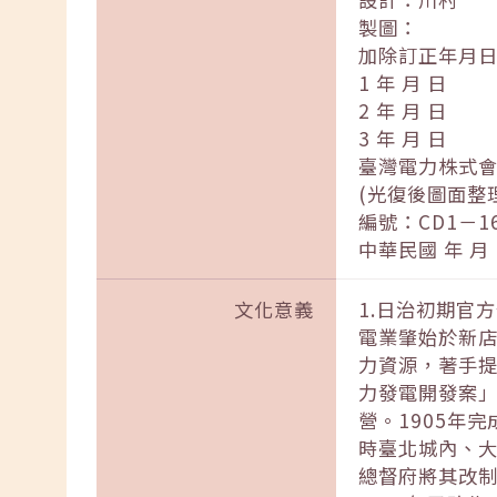
製圖：
加除訂正年月
1 年 月 日
2 年 月 日
3 年 月 日
臺灣電力株式會
(光復後圖面整
編號：CD1－16
中華民國 年 月
文化意義
1.日治初期官
電業肇始於新店
力資源，著手提
力發電開發案
營。1905年
時臺北城內、大
總督府將其改制