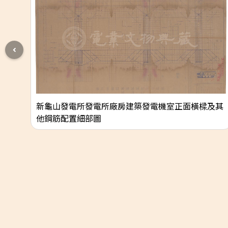
新龜山發電所發電所廠房建築發電機室正面橫樑及其
他鋼筋配置細部圖