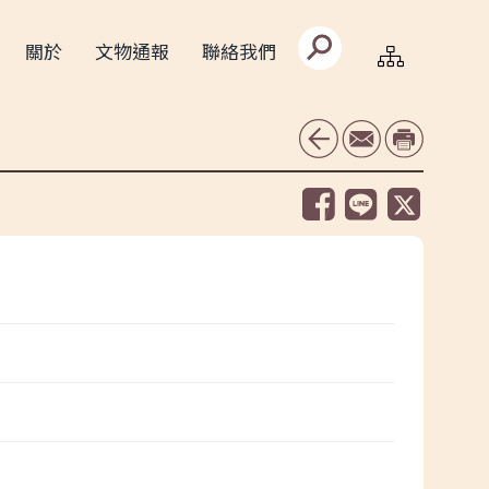
搜
關於
文物通報
聯絡我們
尋
文
字
框