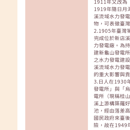
1911年又改
1919年隨日
溪流域水力發
物，可表徵臺
2.1905年
完成位於新店
力發電廠。為持
建新龜山發電所
之水力發電建
溪流域水力發
的重大影響與
3.日人在19
發電所」與「烏
電所（現稱桂山
溪上游構築羅
池，經由落差高
國民政府來臺
險，故在194