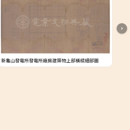
新龜山發電所發電所廠房建築物上部橫樑細部圖
新