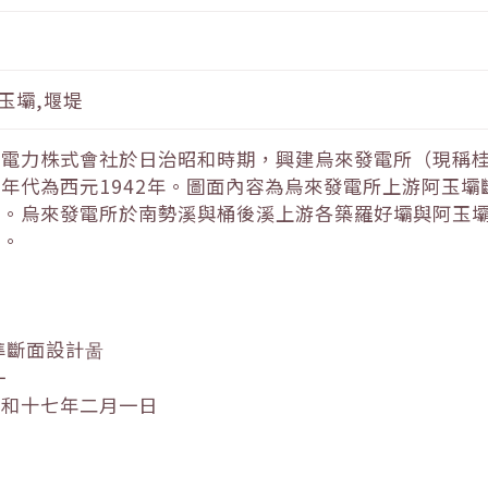
玉壩,堰堤
灣電力株式會社於日治昭和時期，興建烏來發電所（現稱
年代為西元1942年。圖面內容為烏來發電所上游阿玉
法。烏來發電所於南勢溪與桶後溪上游各築羅好壩與阿玉
電。
準斷面設計啚
一
昭和十七年二月一日
一