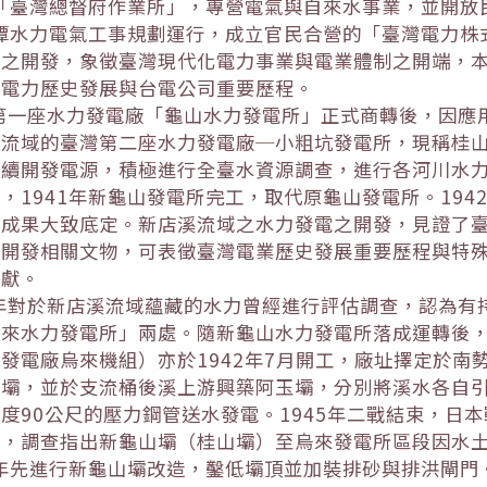
為「臺灣總督府作業所」，專營電氣與自來水事業，並開
月潭水力電氣工事規劃運行，成立官民合營的「臺灣電力
電之開發，象徵臺灣現代化電力事業與電業體制之開端，
灣電力歷史發展與台電公司重要歷程。
臺灣第一座水力發電廠「龜山水力發電所」正式商轉後，因應用
溪流域的臺灣第二座水力發電廠─小粗坑發電所，現稱桂
續開發電源，積極進行全臺水資源調查，進行各河川水力
，1941年新龜山發電所完工，取代原龜山發電所。19
設成果大致底定。新店溪流域之水力發電之開發，見證了
電開發相關文物，可表徵臺灣電業歷史發展重要歷程與特
貢獻。
30年對於新店溪流域蘊藏的水力曾經進行評估調查，認為
來水力發電所」兩處。隨新龜山水力發電所落成運轉後，
發電廠烏來機組）亦於1942年7月開工，廠址擇定於南
好壩，並於支流桶後溪上游興築阿玉壩，分別將溪水各自
度90公尺的壓力鋼管送水發電。1945年二戰結束，日
後，調查指出新龜山壩（桂山壩）至烏來發電所區段因水
9年先進行新龜山壩改造，鑿低壩頂並加裝排砂與排洪閘門。