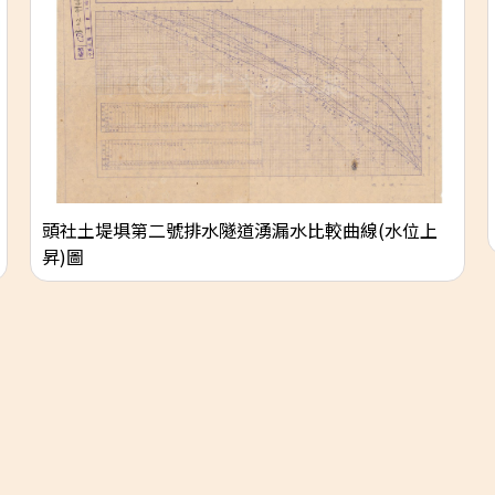
頭社土堤埧第二號排水隧道湧漏水比較曲線(水位上
昇)圖