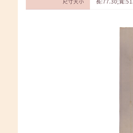
尺寸大小
長:77.30;寬:51