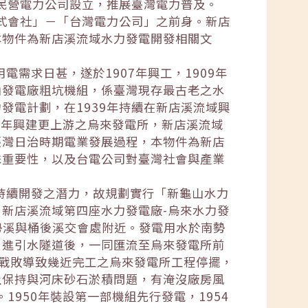
放民營電力公司設立，推展臺灣電力普及。
株式會社」－「台灣電力公司」之前身。新店
本物件為新店溪流域水力發電開發相關文
電需求日甚，遂於1907年興工，1909年
山發電廠粗坑機組，係臺灣現存最古老之水
發電計劃，在1939年持續在新店溪流域興
42年興建更上游之烏來發電所，新店溪流域
臺灣日治時期電業發展過程，本物件為新店
殊重要性，以及台電公司對臺灣社會與產業
有持續開發之潛力，故規劃實行「新龜山水力
新店溪流域第四座水力發電廠-烏來水力發
勢溪與桶後溪交會處附近。發電用水於南勢
引進引水隧道後，一同匯流至烏來發電所前
本戰敗導致幾近完工之烏來發電所工程停擺，
土保持與河床砂石淤積問題，有淹沒廠房風
1950年裝設第一部機組先行發電，1954