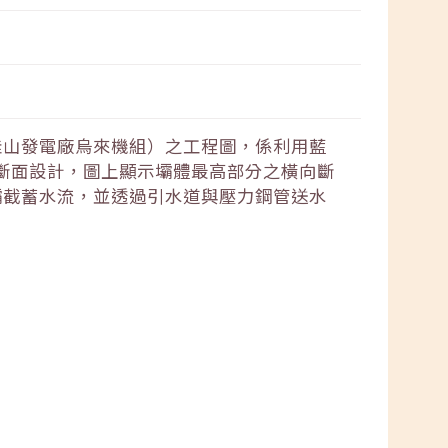
桂山發電廠烏來機組）之工程圖，係利用藍
壩斷面設計，圖上顯示壩體最高部分之橫向斷
壩截蓄水流，並透過引水道與壓力鋼管送水