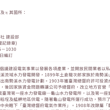
日及ㇶ其箇所：
社 建設部
理記錄章)
－1030
 日編訂
方倡議建設電氣事業以發展各項產業，並開放民間業者以
溪流域水力發電開發，1899年土倉龍次郎家族於南勢
出南勢溪水力發電計劃。1903年獲臺灣總督府許可投
」，後因家族資金問題轉讓公司予總督府，改立地方官營
完成臺灣第一座水力發電廠─龜山水力發電所，以及第一
稻埕及艋舺地區供電。隨著龜山發電所運行成功，預示了
中央轄下「臺灣總督府電氣作業所」。1908年改隸屬