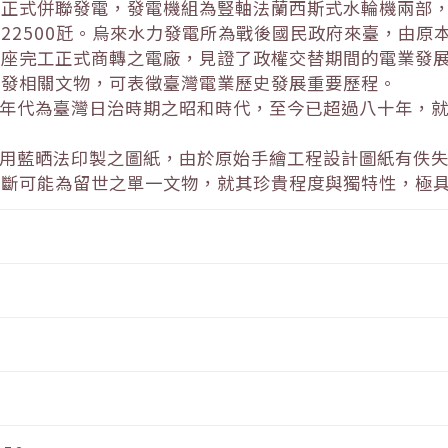
正式併聯發電，發電機組為豎軸法蘭西斯式水輪機兩部，以
22500瓩。烏來水力發電所為戰後國民政府來臺，由原
一座完工正式商轉之電廠，見證了政權交替期間的電業發
開發相關文物，可表徵臺灣電業歷史發展重要歷程。
製年代為臺灣日治時期之昭和時代，至今已超過八十年，
利用藍晒法印製之圖紙，由於原始手繪工程設計圖紙有佚
判斷可能為留世之單一文物，就其珍貴程度與獨特性，極