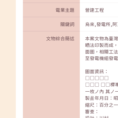
電業主題
營建工程
關鍵詞
烏來,發電所,阿
文物綜合簡述
本案文物為臺
晒法印製而成，
面圖，相關工
至發電機組發
圖面資訊：
□□□□□
□□□ □□標
一枚ノ內 其ノ
製啚年月日：
縮尺：百分之
審查：
設計：川村