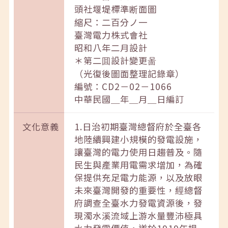
頭社堰堤標準断面圖
縮尺：二百分ノ一
臺灣電力株式會社
昭和八年二月設計
＊第二囬設計變更啚
（光復後圖面整理記錄章）
編號：CD2－02－1066
中華民國＿年＿月＿日編訂
文化意義
1.日治初期臺灣總督府於全臺各
地陸續興建小規模的發電設施，
讓臺灣的電力使用日趨普及。隨
民生與產業用電需求增加，為確
保提供充足電力能源，以及放眼
未來臺灣開發的重要性，經總督
府調查全臺水力發電資源後，發
現濁水溪流域上游水量豐沛極具