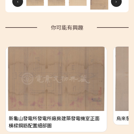
你可能有興趣
新龜山發電所發電所廠房建築發電機室正面
烏來發
橫樑鋼筋配置細部圖