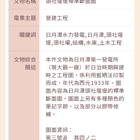
文物名稱
頭社堰堤標準斷面圖
電業主題
營建工程
關鍵詞
日月潭水力發電,日月潭,頭社堰
堤,頭社壩,結構,水庫,土木工程
文物綜合
本件文物為日月潭第一發電所
簡述
（現大觀一廠）於日治時期興建
時之工程圖，係利用藍晒法印製
而成，年代為西元1933年。圖
面內容為日月潭頭社堰堤的標準
斷面圖。圖面上另有多種顏色的
筆記字跡，以及部分以膠帶修
補。
圖面資訊：
第三號啚 其四ノ二