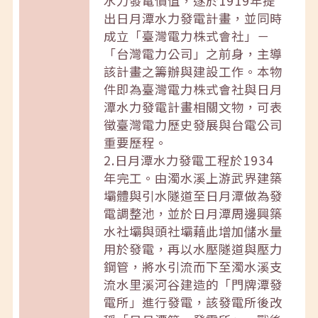
水力發電價值，遂於1919年提
出日月潭水力發電計畫，並同時
成立「臺灣電力株式會社」－
「台灣電力公司」之前身，主導
該計畫之籌辦與建設工作。本物
件即為臺灣電力株式會社與日月
潭水力發電計畫相關文物，可表
徵臺灣電力歷史發展與台電公司
重要歷程。
2.日月潭水力發電工程於1934
年完工。由濁水溪上游武界建築
壩體與引水隧道至日月潭做為發
電調整池，並於日月潭周邊興築
水社壩與頭社壩藉此增加儲水量
用於發電，再以水壓隧道與壓力
鋼管，將水引流而下至濁水溪支
流水里溪河谷建造的「門牌潭發
電所」進行發電，該發電所後改