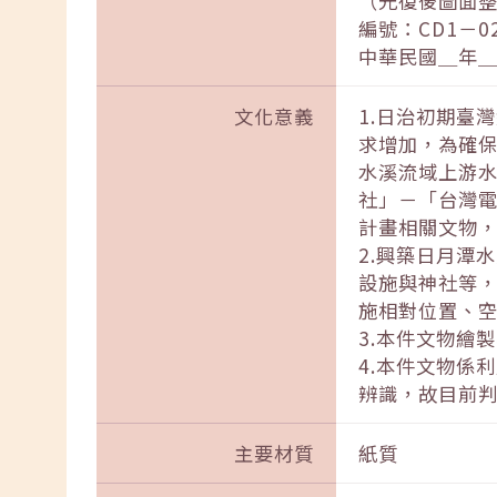
（光復後圖面
編號：CD1－02
中華民國＿年
文化意義
1.日治初期臺
求增加，為確
水溪流域上游水
社」－「台灣
計畫相關文物
2.興築日月潭
設施與神社等
施相對位置、
3.本件文物繪
4.本件文物係
辨識，故目前
主要材質
紙質