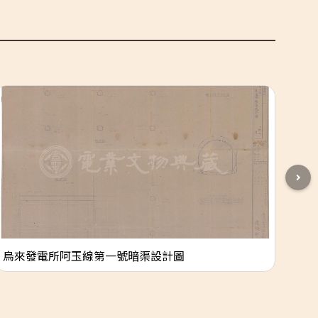
烏來發電所阿玉線第一號暗渠設計圖
新