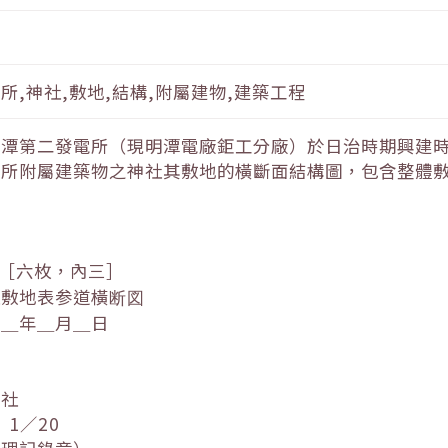
所,神社,敷地,結構,附屬建物,建築工程
月潭第二發電所（現明潭電廠鉅工分廠）於日治時期興建
電所附屬建築物之神社其敷地的橫斷面結構圖，包含整體
7［六枚，內三］
社敷地表参道橫断図
和＿年＿月＿日
會社
 1／20