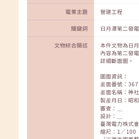
電業主題
營建工程
關鍵詞
日月潭第二發電
文物綜合簡述
本件文物為日
內容為第二發
詳細斷面圖。
圖面資訊：
啚面番號：36
啚面名稱：神
製啚月日：昭
審查：＿
設計：＿
臺灣電力株式
縮尺：1／100