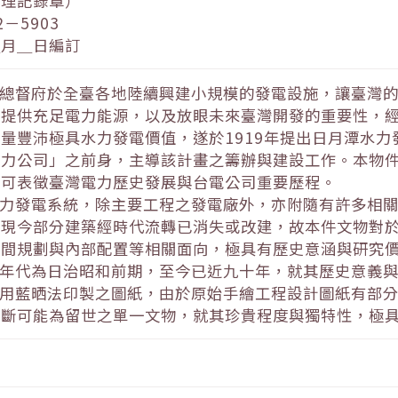
整理記錄章）
－5903
＿月＿日編訂
灣總督府於全臺各地陸續興建小規模的發電設施，讓臺灣
保提供充足電力能源，以及放眼未來臺灣開發的重要性，
量豐沛極具水力發電價值，遂於1919年提出日月潭水
電力公司」之前身，主導該計畫之籌辦與建設工作。本物
，可表徵臺灣電力歷史發展與台電公司重要歷程。
水力發電系統，除主要工程之發電廠外，亦附隨有許多相
，現今部分建築經時代流轉已消失或改建，故本件文物對
空間規劃與內部配置等相關面向，極具有歷史意涵與研究
製年代為日治昭和前期，至今已近九十年，就其歷史意義
利用藍晒法印製之圖紙，由於原始手繪工程設計圖紙有部
判斷可能為留世之單一文物，就其珍貴程度與獨特性，極