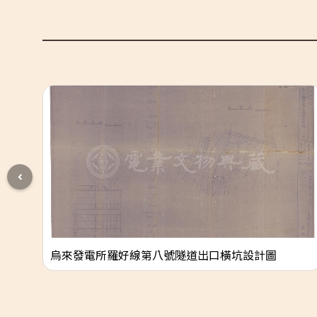
烏來發電所羅好線第八號隧道出口橫坑設計圖