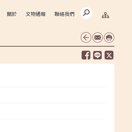
搜
關於
文物通報
聯絡我們
尋
文
字
框