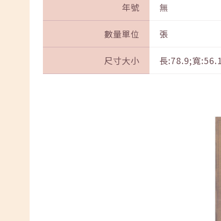
年號
無
數量單位
張
尺寸大小
長:78.9;寬:56.