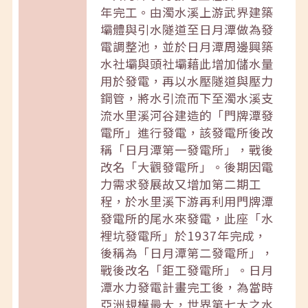
年完工。由濁水溪上游武界建築
壩體與引水隧道至日月潭做為發
電調整池，並於日月潭周邊興築
水社壩與頭社壩藉此增加儲水量
用於發電，再以水壓隧道與壓力
鋼管，將水引流而下至濁水溪支
流水里溪河谷建造的「門牌潭發
電所」進行發電，該發電所後改
稱「日月潭第一發電所」，戰後
改名「大觀發電所」。後期因電
力需求發展故又增加第二期工
程，於水里溪下游再利用門牌潭
發電所的尾水來發電，此座「水
裡坑發電所」於1937年完成，
後稱為「日月潭第二發電所」，
戰後改名「鉅工發電所」。日月
潭水力發電計畫完工後，為當時
亞洲規模最大，世界第七大之水