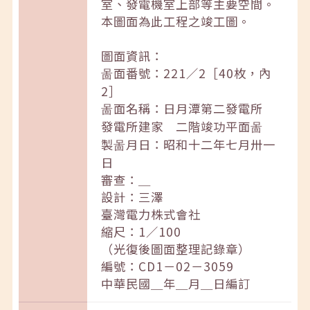
室、發電機室上部等主要空間。
本圖面為此工程之竣工圖。
圖面資訊：
啚面番號：221／2［40枚，內
2］
啚面名稱：日月潭第二發電所
發電所建家 二階竣功平面啚
製啚月日：昭和十二年七月卅一
日
審查：＿
設計：三澤
臺灣電力株式會社
縮尺：1／100
（光復後圖面整理記錄章）
編號：CD1－02－3059
中華民國＿年＿月＿日編訂