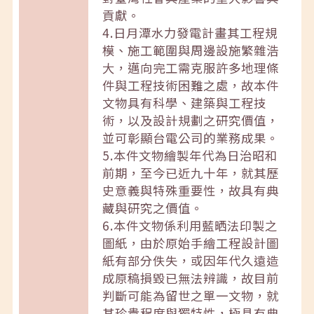
貢獻。
4.日月潭水力發電計畫其工程規
模、施工範圍與周邊設施繁雜浩
大，邁向完工需克服許多地理條
件與工程技術困難之處，故本件
文物具有科學、建築與工程技
術，以及設計規劃之研究價值，
並可彰顯台電公司的業務成果。
5.本件文物繪製年代為日治昭和
前期，至今已近九十年，就其歷
史意義與特殊重要性，故具有典
藏與研究之價值。
6.本件文物係利用藍晒法印製之
圖紙，由於原始手繪工程設計圖
紙有部分佚失，或因年代久遠造
成原稿損毀已無法辨識，故目前
判斷可能為留世之單一文物，就
其珍貴程度與獨特性，極具有典