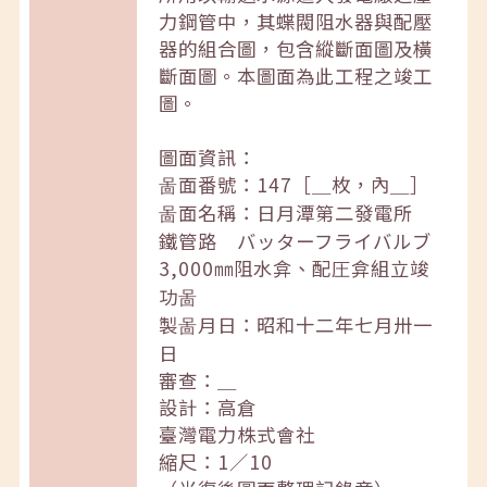
力鋼管中，其蝶閥阻水器與配壓
器的組合圖，包含縱斷面圖及橫
斷面圖。本圖面為此工程之竣工
圖。
圖面資訊：
啚面番號：147［＿枚，內＿］
啚面名稱：日月潭第二發電所
鐵管路 バッターフライバルブ
3,000㎜阻水弇、配圧弇組立竣
功啚
製啚月日：昭和十二年七月卅一
日
審查：＿
設計：高倉
臺灣電力株式會社
縮尺：1／10