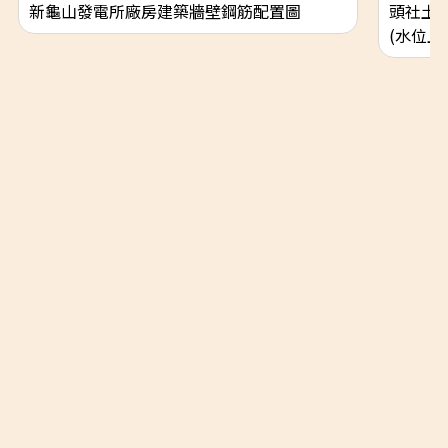
新龜山發電所廠房建築牆壁鋼筋配置圖
頭社土
(水位上
隱私權政策