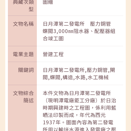
典藏次類
圖繪
型
文物名稱
日月潭第二發電所 壓力鋼管
蝶閥3,000㎜阻水器、配壓器組
合竣工圖
電業主題
營建工程
關鍵詞
日月潭第二發電所,壓力鋼管,閘
閥,蝶閥,構造,水路,水工機械
文物綜合
本件文物為日月潭第二發電所
簡述
（現明潭電廠鉅工分廠）於日治
時期興建時之工程圖，係利用藍
晒法印製而成，年代為西元
1937年。圖面內容為第二發電
所用以輸送水源進入發電廠之壓