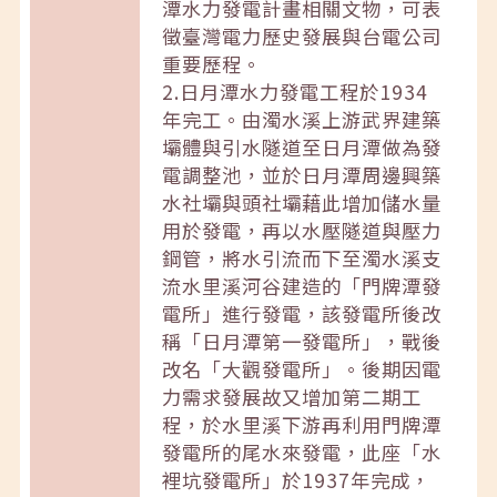
潭水力發電計畫相關文物，可表
徵臺灣電力歷史發展與台電公司
重要歷程。
2.日月潭水力發電工程於1934
年完工。由濁水溪上游武界建築
壩體與引水隧道至日月潭做為發
電調整池，並於日月潭周邊興築
水社壩與頭社壩藉此增加儲水量
用於發電，再以水壓隧道與壓力
鋼管，將水引流而下至濁水溪支
流水里溪河谷建造的「門牌潭發
電所」進行發電，該發電所後改
稱「日月潭第一發電所」，戰後
改名「大觀發電所」。後期因電
力需求發展故又增加第二期工
程，於水里溪下游再利用門牌潭
發電所的尾水來發電，此座「水
裡坑發電所」於1937年完成，