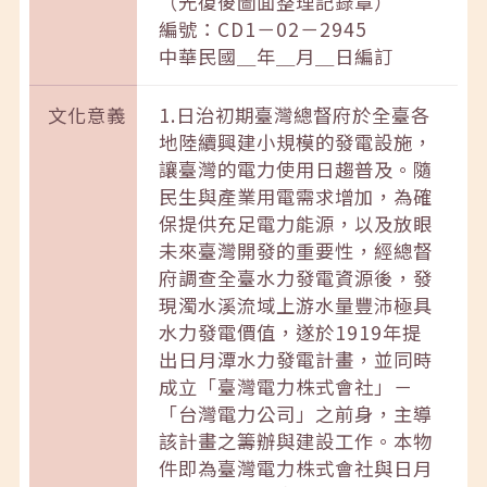
（光復後圖面整理記錄章）
編號：CD1－02－2945
中華民國＿年＿月＿日編訂
文化意義
1.日治初期臺灣總督府於全臺各
地陸續興建小規模的發電設施，
讓臺灣的電力使用日趨普及。隨
民生與產業用電需求增加，為確
保提供充足電力能源，以及放眼
未來臺灣開發的重要性，經總督
府調查全臺水力發電資源後，發
現濁水溪流域上游水量豐沛極具
水力發電價值，遂於1919年提
出日月潭水力發電計畫，並同時
成立「臺灣電力株式會社」－
「台灣電力公司」之前身，主導
該計畫之籌辦與建設工作。本物
件即為臺灣電力株式會社與日月