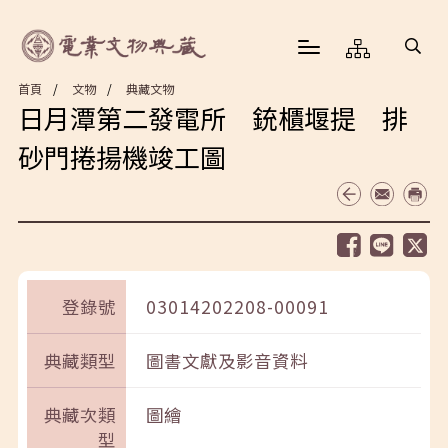
首頁
文物
典藏文物
日月潭第二發電所 銃櫃堰提 排
砂門捲揚機竣工圖
登錄號
03014202208-00091
典藏類型
圖書文獻及影音資料
典藏次類
圖繪
型