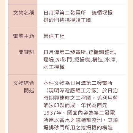
文物名稱
日月潭第二發電所 銃櫃堰提
排砂門捲揚機竣工圖
電業主題
營建工程
關鍵詞
日月潭第二發電所,銃櫃調整池,
堰堤,排砂門,捲揚機,構造,水庫,
水工機械
文物綜合
本件文物為日月潭第二發電所
簡述
（現明潭電廠鉅工分廠）於日治
時期興建時之工程圖，係利用藍
晒法印製而成，年代為西元
1937年。圖面內容為第二發電
所用以蓄水之銃櫃調整池，其堰
堤排砂門所用之捲揚機的構造