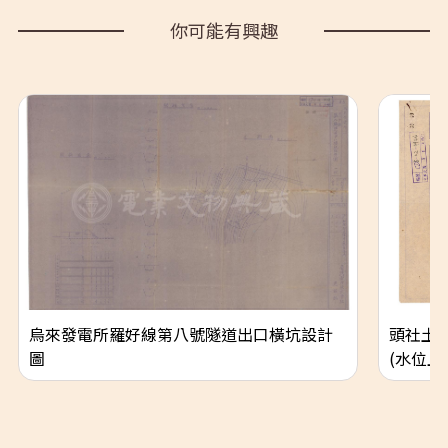
你可能有興趣
烏來發電所羅好線第八號隧道出口橫坑設計
頭社土
圖
(水位上