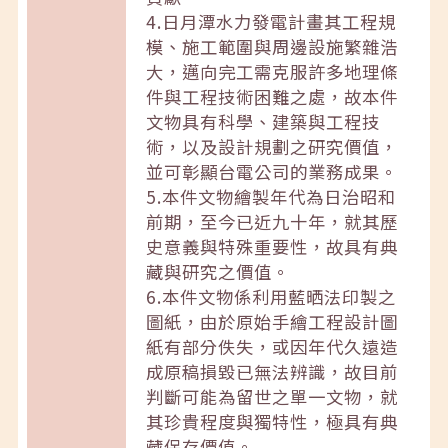
4.日月潭水力發電計畫其工程規
模、施工範圍與周邊設施繁雜浩
大，邁向完工需克服許多地理條
件與工程技術困難之處，故本件
文物具有科學、建築與工程技
術，以及設計規劃之研究價值，
並可彰顯台電公司的業務成果。
5.本件文物繪製年代為日治昭和
前期，至今已近九十年，就其歷
史意義與特殊重要性，故具有典
藏與研究之價值。
6.本件文物係利用藍晒法印製之
圖紙，由於原始手繪工程設計圖
紙有部分佚失，或因年代久遠造
成原稿損毀已無法辨識，故目前
判斷可能為留世之單一文物，就
其珍貴程度與獨特性，極具有典
藏保存價值。