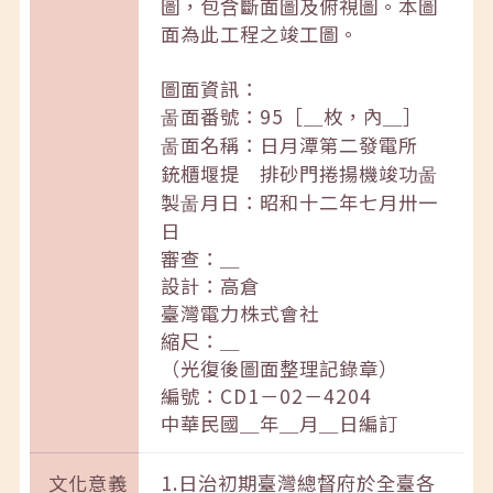
圖，包含斷面圖及俯視圖。本圖
面為此工程之竣工圖。
圖面資訊：
啚面番號：95［＿枚，內＿］
啚面名稱：日月潭第二發電所
銃櫃堰提 排砂門捲揚機竣功啚
製啚月日：昭和十二年七月卅一
日
審查：＿
設計：高倉
臺灣電力株式會社
縮尺：＿
（光復後圖面整理記錄章）
編號：CD1－02－4204
中華民國＿年＿月＿日編訂
文化意義
1.日治初期臺灣總督府於全臺各