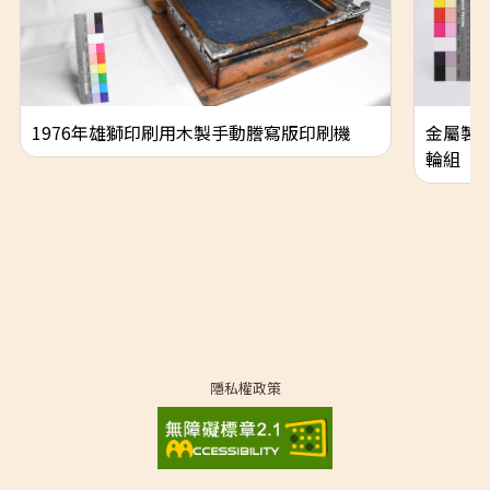
1976年雄獅印刷用木製手動謄寫版印刷機
金屬製
輪組
隱私權政策