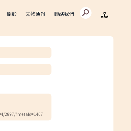
搜
關於
文物通報
聯絡我們
尋
文
字
框
94/2897/?metaId=1467