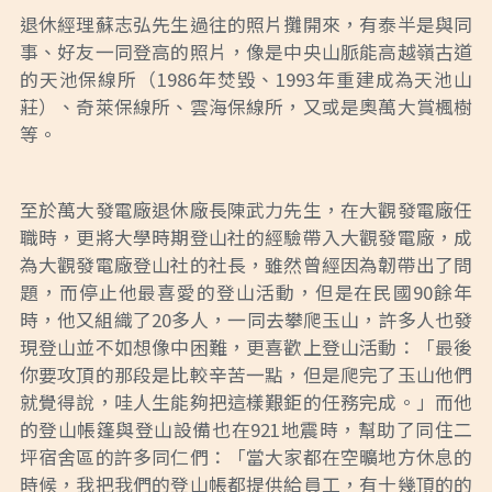
退休經理蘇志弘先生過往的照片攤開來，有泰半是與同
事、好友一同登高的照片，像是中央山脈能高越嶺古道
的天池保線所（1986年焚毀、1993年重建成為天池山
莊）、奇萊保線所、雲海保線所，又或是奧萬大賞楓樹
等。
至於萬大發電廠退休廠長陳武力先生，在大觀發電廠任
職時，更將大學時期登山社的經驗帶入大觀發電廠，成
為大觀發電廠登山社的社長，雖然曾經因為韌帶出了問
題，而停止他最喜愛的登山活動，但是在民國90餘年
時，他又組織了20多人，一同去攀爬玉山，許多人也發
現登山並不如想像中困難，更喜歡上登山活動：「最後
你要攻頂的那段是比較辛苦一點，但是爬完了玉山他們
就覺得說，哇人生能夠把這樣艱鉅的任務完成。」而他
的登山帳篷與登山設備也在921地震時，幫助了同住二
坪宿舍區的許多同仁們：「當大家都在空曠地方休息的
時候，我把我們的登山帳都提供給員工，有十幾頂的的