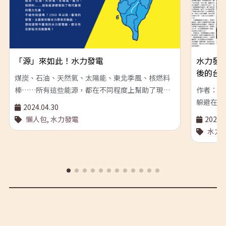
「源」來如此！水力發電
水力發
後的台
煤炭、石油、天然氣、太陽能、東北季風、核燃料
棒……所有這些能源，都在不同程度上幫助了現代
作者：張
臺灣的電力生產。不過你知道嗎？早期臺灣的發
躲避在家
2024.04.30
電，主要仰賴的是水力帶來的動能。時至今日，臺
能造成發
懶人包,
水力發電
2024.1
灣主要的水力發電廠，都分布在哪些河流周遭呢？
對各種情
水力
台電人必
是靠著一
能把危害
月10日
話打給了
生，劃破
理，他反
許福來先