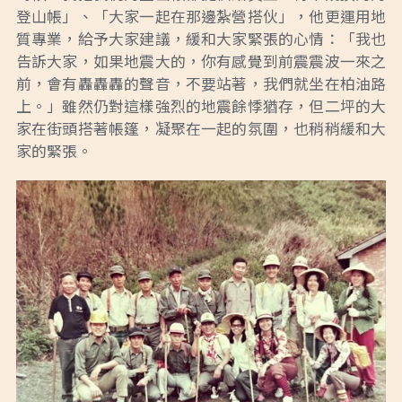
登山帳」、「大家一起在那邊紮營搭伙」，他更運用地
質專業，給予大家建議，緩和大家緊張的心情：「我也
告訴大家，如果地震大的，你有感覺到前震震波一來之
前，會有轟轟轟的聲音，不要站著，我們就坐在柏油路
上。」雖然仍對這樣強烈的地震餘悸猶存，但二坪的大
家在街頭搭著帳篷，凝聚在一起的氛圍，也稍稍緩和大
家的緊張。