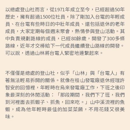
以總處登山社而言，從1971年成立至今，已經超過50年
歷史，擁有超過1500位社員，除了剛加入台電的年輕成
員、在台電有些時日的中壯年成員、還包括退休的老年
成員，大家定期每個週末聚會，熱情參與登山活動。其
中負責規劃路線的成員，已經80餘歲，開發了300多條
路線，近年才交棒給下一代成員繼續登山路線的開發。
可以說，透過山林將台電人緊密地連繫起來。
不僅僅是總處的登山社，似乎「山林」與「台電人」有
著無法輕易拆開的關係。就像在桂山發電廠退休經理許
智安的回憶裡，年輕時在烏來發電廠工作，下班之後印
象最深刻的休閒活動：「那段期間，我們下了班，我們
到河裡面去抓蝦子、抓魚，回來吃。」山中溪流裡的魚
蝦，成為他年輕時最佳的加菜菜餚，不用花錢又很美
味。