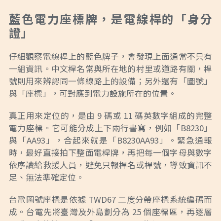
藍色電力座標牌，是電線桿的「身分
證」
仔細觀察電線桿上的藍色牌子，會發現上面通常不只有
一組資訊。中文桿名常與所在地的村里或道路有關，桿
號則用來辨認同一條線路上的設備；另外還有「圖號」
與「座標」，可對應到電力設施所在的位置。
真正用來定位的，是由 9 碼或 11 碼英數字組成的完整
電力座標。它可能分成上下兩行書寫，例如「B8230」
與「AA93」，合起來就是「B8230AA93」。緊急通報
時，最好直接拍下整面電桿牌，再把每一個字母與數字
依序讀給救援人員，避免只報桿名或桿號，導致資訊不
足、無法準確定位。
台電圖號座標是依據 TWD67 二度分帶座標系統編碼而
成。台電先將臺灣及外島劃分為 25 個座標區，再逐層