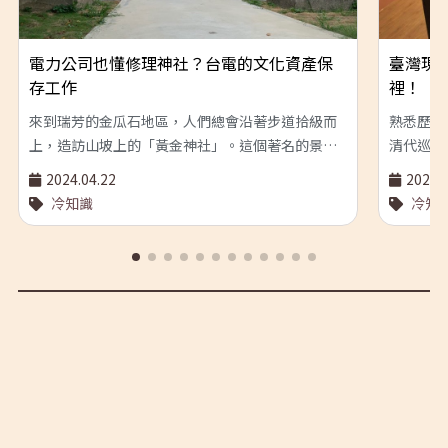
電力公司也懂修理神社？台電的文化資產保
臺灣現
存工作
裡！
來到瑞芳的金瓜石地區，人們總會沿著步道拾級而
熟悉歷史
上，造訪山坡上的「黃金神社」。這個著名的景
清代巡撫
點，保留了日治時期「金瓜石社」的鳥居、石燈籠
邀集一群
2024.04.22
2024.0
等等遺跡。站在古老的歷史遺址上，眺望著遠方的
麥籍的電
冷知識
冷知
藍色大海，總是令人感到心曠神怡。 值得注意的
臺北城內
是：「黃金神社」在2017年以後一度為了進行古蹟
電機，究
修護而封閉，直到2022年9月以後才重新對外開放
學系典藏
參觀。而這項文化資產的保存工作，竟然是由台電
霍普金森直
來負責進行！ 原來，金瓜石的礦業，原本由「臺灣
Dyna
金屬礦業公司」所經營。但隨著礦業在臺灣漸趨沒
會社」所
落，該公司也在1987年結束經營。其土地、設施等
臺北點燈
等資產，則由同為國營事業的台電公司所承購，
的發電機
「黃金神社」也就這樣成為了台電公司管理的文化
難以確知
資產。而同樣位於金瓜石地區的另一個重要古蹟
的這一歷