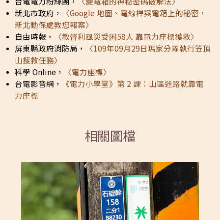
台電電力粉絲團，
〈變電箱的神秘密碼破解法〉
新北市政府，
〈Google 地圖、電線桿與電箱上的秘密，
新北動保處教您報案〉
自由時報，
〈敏督利風災受困58人 靠電力座標獲救〉
屏東縣政府消防局，
〈109年09月29日瑪家分隊執行笠頂
山搜救任務〉
科學 Online，
〈電力座標〉
台電影音網，
《電力小學堂》第 2 課：山區迷路就靠電
力座標
相關圖檔