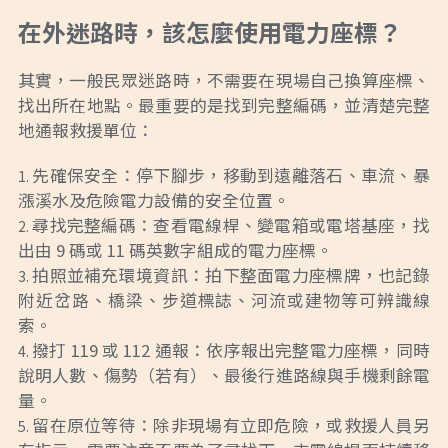
在外迷路時，該怎麼使用電力座標？
其實，一般民眾迷路時，不需要在現場自己換算座標、
找出所在地點。最重要的是找到完整編碼，並清楚完整
地通報救援單位：
先確保安全：停下腳步，移動到遠離落石、車流、暴
漲溪水及危險電力設備的安全位置。
尋找完整編碼：查看電線桿、變電箱或電塔基座，找
出由 9 碼或 11 碼英數字組成的電力座標。
拍照並補充環境資訊：拍下整面電力座標牌，也記錄
附近岔路、橋梁、步道標誌、河流或建物等可辨識線
索。
撥打 119 或 112 通報：依序報出完整電力座標，同時
說明人數、傷勢（若有）、最後行進路線與手機剩餘電
量。
留在原位等待：除非現場有立即危險，或救援人員另