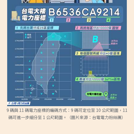
9 碼與 11 碼電力座標的編碼方式：9 碼可定位至 10 公尺範圍，11
碼可進一步細分至 1 公尺範圍。（圖片來源：台電電力粉絲團）