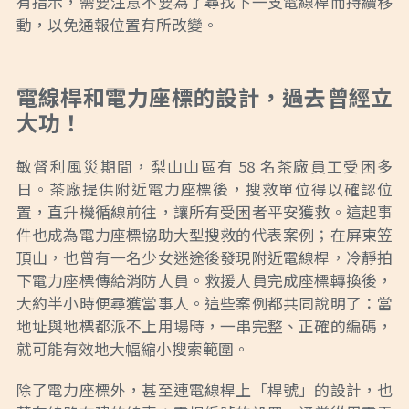
有指示，需要注意不要為了尋找下一支電線桿而持續移
動，以免通報位置有所改變。
電線桿和電力座標的設計，過去曾經立
大功！
敏督利風災期間，梨山山區有 58 名茶廠員工受困多
日。茶廠提供附近電力座標後，搜救單位得以確認位
置，直升機循線前往，讓所有受困者平安獲救。這起事
件也成為電力座標協助大型搜救的代表案例；在屏東笠
頂山，也曾有一名少女迷途後發現附近電線桿，冷靜拍
下電力座標傳給消防人員。救援人員完成座標轉換後，
大約半小時便尋獲當事人。這些案例都共同說明了：當
地址與地標都派不上用場時，一串完整、正確的編碼，
就可能有效地大幅縮小搜索範圍。
除了電力座標外，甚至連電線桿上「桿號」的設計，也