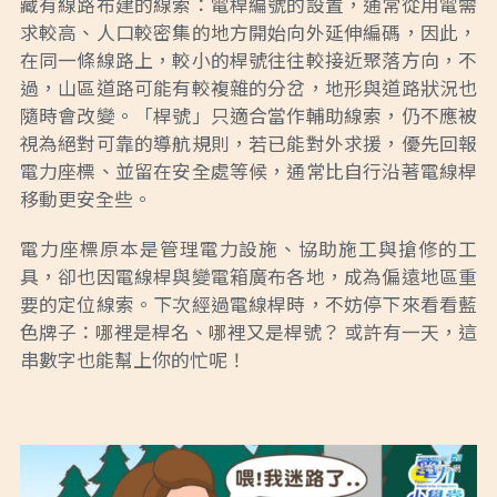
藏有線路布建的線索：電桿編號的設置，通常從用電需
求較高、人口較密集的地方開始向外延伸編碼，因此，
在同一條線路上，較小的桿號往往較接近聚落方向，不
過，山區道路可能有較複雜的分岔，地形與道路狀況也
隨時會改變。「桿號」只適合當作輔助線索，仍不應被
視為絕對可靠的導航規則，若已能對外求援，優先回報
電力座標、並留在安全處等候，通常比自行沿著電線桿
移動更安全些。
電力座標原本是管理電力設施、協助施工與搶修的工
具，卻也因電線桿與變電箱廣布各地，成為偏遠地區重
要的定位線索。下次經過電線桿時，不妨停下來看看藍
色牌子：哪裡是桿名、哪裡又是桿號？ 或許有一天，這
串數字也能幫上你的忙呢！