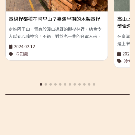
電線桿都種在阿里山？臺灣早期的木製電桿
高山上
型電塔
走進阿里山，置身於漫山遍野的柳杉林裡，總會令
人感到心曠神怡。不過，對於老一輩的台電人來
在臺灣人
說，這一大片的柳杉林在他們眼裡，其實意味
是上窄下
2024.02.12
著……一根又一根的電線桿？ 沒錯！早期臺灣的
平行延伸
冷知識
2023.1
「電火柱仔」皆係木造，主要選用的木材就是柳
纜線等等
冷知
杉。阿里山上的柳杉林，原先是日本人在伐除檜木
地，在我
以後，在此地進行人工造林時所植栽的樹種。不
灣的高山
過，柳杉與檜木的質地差異頗大，不適合用來當作
們的造型
耐久的建材。相反的，若針對柳杉進行注油防腐等
構。遠遠
特殊處理，這種木材就很適合用來當做路邊的電線
剛」！ 
桿，或者鋪設火車鐵軌用的枕木！ 今天，臺灣各地
東西線」
的電線桿，大多都已改成更為耐久的水泥柱，舊時
「無敵鐵
代的木造電線桿也隨之被拆除。近年來，台電公司
送」，將
也積極將除役的木造電線桿、木橫檐等廢棄物料進
他地方。
行改造與再利用。未來，這些柳杉做的電線桿，或
ㄧ」）八