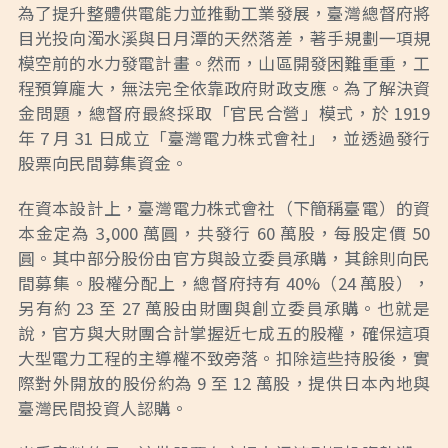
為了提升整體供電能力並推動工業發展，臺灣總督府將
目光投向濁水溪與日月潭的天然落差，著手規劃一項規
模空前的水力發電計畫。然而，山區開發困難重重，工
程預算龐大，無法完全依靠政府財政支應。為了解決資
金問題，總督府最終採取「官民合營」模式，於 1919
年 7 月 31 日成立「臺灣電力株式會社」，並透過發行
股票向民間募集資金。
在資本設計上，臺灣電力株式會社（下簡稱臺電）的資
本金定為 3,000 萬圓，共發行 60 萬股，每股定價 50
圓。其中部分股份由官方與設立委員承購，其餘則向民
間募集。股權分配上，總督府持有 40%（24 萬股），
另有約 23 至 27 萬股由財團與創立委員承購。也就是
說，官方與大財團合計掌握近七成五的股權，確保這項
大型電力工程的主導權不致旁落。扣除這些持股後，實
際對外開放的股份約為 9 至 12 萬股，提供日本內地與
臺灣民間投資人認購。