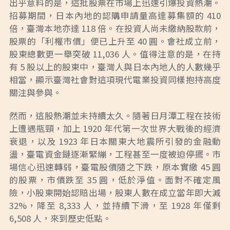
出乎意料的是，這批股票在市場上迅速引爆投資熱潮。
招募期間，日本內地的認購申請量高達募集額的 410
倍，臺灣本地亦達 118 倍。在投資人尚未繳納股款前，
股票的「利權市價」便已上升至 40 圓。會社成立前，
股東總數更一舉突破 11,036 人。值得注意的是，在持
有 5 股以上的股東中，臺灣人與日本內地人的人數幾乎
相當，顯示臺灣社會對這項現代電業投資同樣抱持高度
關注與參與。
然而，這股熱潮並未持續太久。隨著日月潭工程在技術
上遭遇瓶頸，加上 1920 年代第一次世界大戰後的經濟
衰退，以及 1923 年日本關東大地震所引發的金融動
盪，臺電資金鏈逐漸緊繃，工程甚至一度被迫停擺。市
場信心迅速轉弱，臺電股價隨之下跌，原本實繳 45 圓
的股票，市價跌至 35 圓，低於淨值。面對不確定風
險，小股東開始認賠出場，股東人數在成立當年即大減
32%，降至 8,333 人，並持續下滑，至 1928 年僅剩
6,508 人，來到歷史低點。